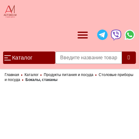
Каталог
Главная
Каталог
Продукты питания и посуда
Столовые приборы
и посуда
Бокалы, стаканы
Категории товаров
Канцелярские товары
▶
Бумажная продукция
Компьютеры и оргтехника
▶
▶