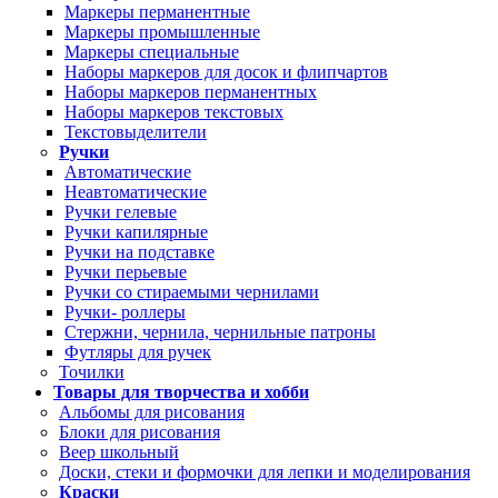
Маркеры перманентные
Маркеры промышленные
Маркеры специальные
Наборы маркеров для досок и флипчартов
Наборы маркеров перманентных
Наборы маркеров текстовых
Текстовыделители
Ручки
Автоматические
Неавтоматические
Ручки гелевые
Ручки капилярные
Ручки на подставке
Ручки перьевые
Ручки со стираемыми чернилами
Ручки- роллеры
Стержни, чернила, чернильные патроны
Футляры для ручек
Точилки
Товары для творчества и хобби
Альбомы для рисования
Блоки для рисования
Веер школьный
Доски, стеки и формочки для лепки и моделирования
Краски