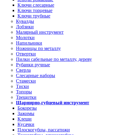
Ключи слесарные
Ключи торцевые
Ключи трубные
Кувалды
Лобзики
Малярный инструмент
Молотки
Напильники
Ножницы по металлу
Отвертки
Пилки сабельные по металлу, дереву
Рубанки ручные
Сверла
Слесарные наборы
Стамески
Тиски
Топоры
Трещотки
Шарнирно-губцевый инструмент
Бокорезы
Зажимы
Клещи
Кусачки
Плоскогубцы, пассатижи