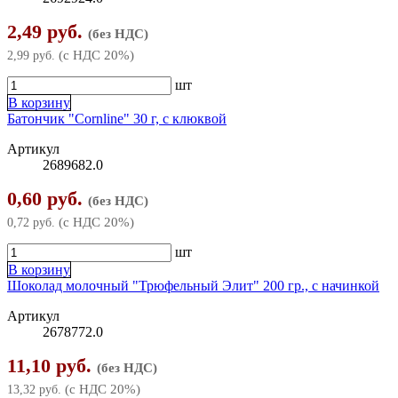
2,49 руб.
Топоры
(без НДС)
(с НДС 20%)
2,99 руб.
Трещотки
шт
Шарнирно-губцевый инструмент
В корзину
▶
Батончик "Cornline" 30 г, с клюквой
Бокорезы
Шлифлисты
Артикул
2689682.0
Зажимы
Штукатурно-отделочный инструмент
▶
0,60 руб.
(без НДС)
Клещи
Кельмы, ковши, расшивки
(с НДС 20%)
0,72 руб.
Кусачки
Оборудование для ремонта
шт
В корзину
Плоскогубцы, пассатижи
Шоколад молочный "Трюфельный Элит" 200 гр., с начинкой
Артикул
Тонкогубцы, длинногубцы
2678772.0
11,10 руб.
(без НДС)
(с НДС 20%)
13,32 руб.