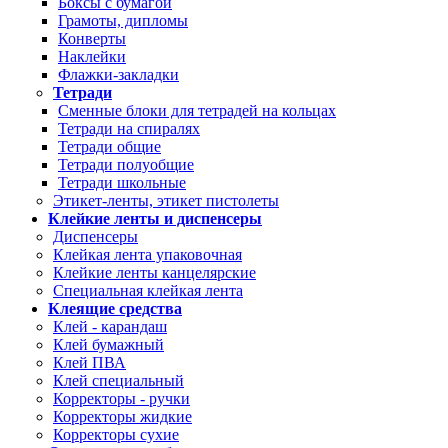
Боксы с бумагой
Грамоты, дипломы
Конверты
Наклейки
Флажки-закладки
Тетради
Сменные блоки для тетрадей на кольцах
Тетради на спиралях
Тетради общие
Тетради полуобщие
Тетради школьные
Этикет-ленты, этикет пистолеты
Клейкие ленты и диспенсеры
Диспенсеры
Клейкая лента упаковочная
Клейкие ленты канцелярские
Специальная клейкая лента
Клеящие средства
Клей - карандаш
Клей бумажный
Клей ПВА
Клей специальный
Корректоры - ручки
Корректоры жидкие
Корректоры сухие