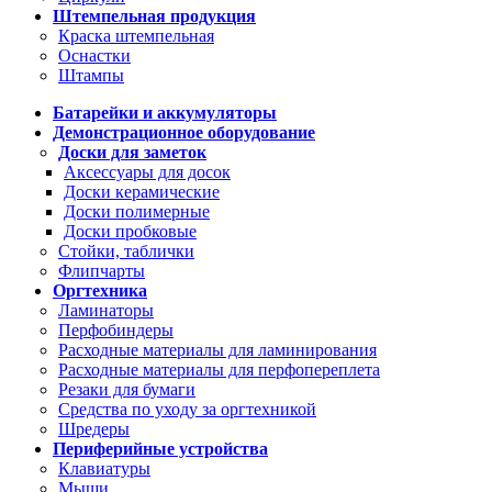
Штемпельная продукция
Краска штемпельная
Оснастки
Штампы
Батарейки и аккумуляторы
Демонстрационное оборудование
Доски для заметок
Аксессуары для досок
Доски керамические
Доски полимерные
Доски пробковые
Стойки, таблички
Флипчарты
Оргтехника
Ламинаторы
Перфобиндеры
Расходные материалы для ламинирования
Расходные материалы для перфопереплета
Резаки для бумаги
Средства по уходу за оргтехникой
Шредеры
Периферийные устройства
Клавиатуры
Мыши