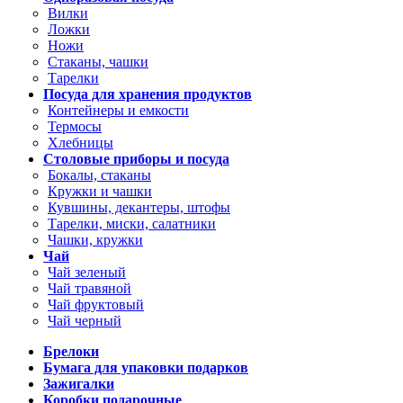
Вилки
Ложки
Ножи
Стаканы, чашки
Тарелки
Посуда для хранения продуктов
Контейнеры и емкости
Термосы
Хлебницы
Столовые приборы и посуда
Бокалы, стаканы
Кружки и чашки
Кувшины, декантеры, штофы
Тарелки, миски, салатники
Чашки, кружки
Чай
Чай зеленый
Чай травяной
Чай фруктовый
Чай черный
Брелоки
Бумага для упаковки подарков
Зажигалки
Коробки подарочные