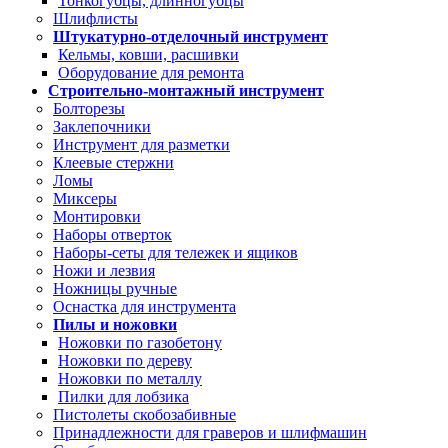
Тонкогубцы, длинногубцы
Шлифлисты
Штукатурно-отделочный инструмент
Кельмы, ковши, расшивки
Оборудование для ремонта
Строительно-монтажный инструмент
Болторезы
Заклепочники
Инструмент для разметки
Клеевые стержни
Ломы
Миксеры
Монтировки
Наборы отверток
Наборы-сеты для тележек и ящиков
Ножи и лезвия
Ножницы ручные
Оснастка для инструмента
Пилы и ножовки
Ножовки по газобетону
Ножовки по дереву
Ножовки по металлу
Пилки для лобзика
Пистолеты скобозабивные
Принадлежности для граверов и шлифмашин