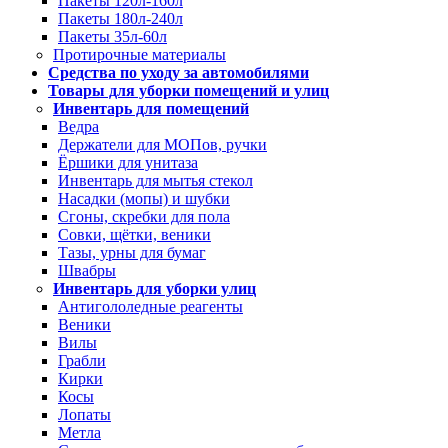
Пакеты 120л-160л
Пакеты 180л-240л
Пакеты 35л-60л
Протирочные материалы
Средства по уходу за автомобилями
Товары для уборки помещений и улиц
Инвентарь для помещений
Ведра
Держатели для МОПов, ручки
Ёршики для унитаза
Инвентарь для мытья стекол
Насадки (мопы) и шубки
Сгоны, скребки для пола
Совки, щётки, веники
Тазы, урны для бумаг
Швабры
Инвентарь для уборки улиц
Антигололедные реагенты
Веники
Вилы
Грабли
Кирки
Косы
Лопаты
Метла