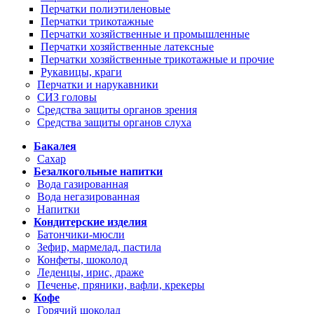
Перчатки полиэтиленовые
Перчатки трикотажные
Перчатки хозяйственные и промышленные
Перчатки хозяйственные латексные
Перчатки хозяйственные трикотажные и прочие
Рукавицы, краги
Перчатки и нарукавники
СИЗ головы
Средства защиты органов зрения
Средства защиты органов слуха
Бакалея
Сахар
Безалкогольные напитки
Вода газированная
Вода негазированная
Напитки
Кондитерские изделия
Батончики-мюсли
Зефир, мармелад, пастила
Конфеты, шоколод
Леденцы, ирис, драже
Печенье, пряники, вафли, крекеры
Кофе
Горячий шоколад