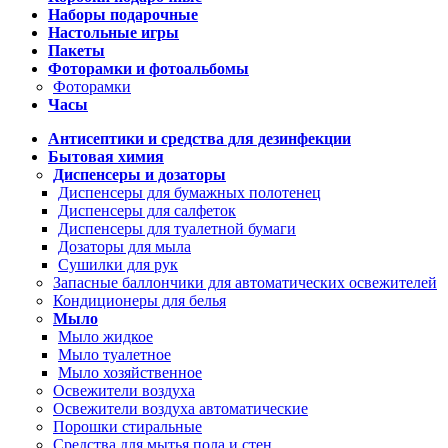
Наборы подарочные
Настольные игры
Пакеты
Фоторамки и фотоальбомы
Фоторамки
Часы
Антисептики и средства для дезинфекции
Бытовая химия
Диспенсеры и дозаторы
Диспенсеры для бумажных полотенец
Диспенсеры для салфеток
Диспенсеры для туалетной бумаги
Дозаторы для мыла
Сушилки для рук
Запасные баллончики для автоматических освежителей
Кондиционеры для белья
Мыло
Мыло жидкое
Мыло туалетное
Мыло хозяйственное
Освежители воздуха
Освежители воздуха автоматические
Порошки стиральные
Средства для мытья пола и стен