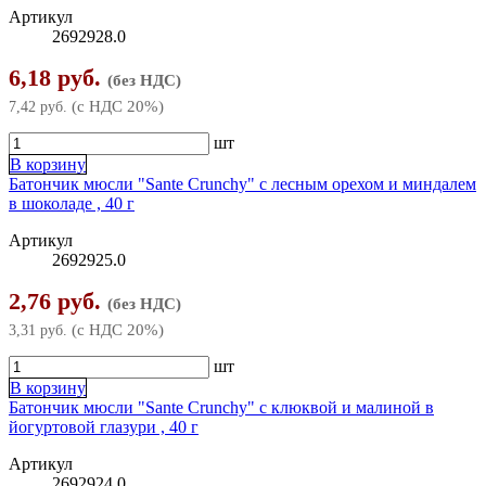
Артикул
Полумаски
Шпатели
2692928.0
Наборы-сеты для тележек и ящиков
Ключи комбинированные
Малярный инструмент
6,18 руб.
Респираторы
(без НДС)
Ножи и лезвия
Ключи накидные
Молотки
(с НДС 20%)
7,42 руб.
Ножницы ручные
Ключи разводные
Напильники
шт
В корзину
Оснастка для инструмента
Ключи рожковые
Ножницы по металлу
Батончик мюсли "Sante Crunchy" с лесным орехом и миндалем
в шоколаде , 40 г
Пилы и ножовки
Ключи слесарные
▶
Отвертки
Артикул
2692925.0
Ключи торцевые
Ножовки по газобетону
Пилки сабельные по металлу, дереву
Пистолеты скобозабивные
2,76 руб.
Ключи трубные
Ножовки по дереву
(без НДС)
Рубанки ручные
Принадлежности для граверов и шлифмашин
(с НДС 20%)
3,31 руб.
Ножовки по металлу
Сверла
Струбцины
шт
В корзину
Пилки для лобзика
Слесарные наборы
Батончик мюсли "Sante Crunchy" с клюквой и малиной в
йогуртовой глазури , 40 г
Стамески
Артикул
Тиски
2692924.0