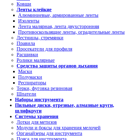
Ковши
Ленты клейкие
Алюминиевые, армированные ленты
Изоленты
Лента малярная, лента двухсторонняя
Противоскользящие ленты, оградительные ленты
Лестницы, стремянки
Правила
Просекатели для профиля
Расшивки
Ролики малярные
Средства защиты органов дыхания
Маски
Полумаски
Респираторы
Терки, фуговка резиновая
Шпатели
Наборы инструмента
Пильные диски, отрезные, алмазные круги,
шлифкруги
Системы хранения
Лотки для метизов
Модули и боксы для хранения мелочей
Органайзеры для инструмента
Пояса для инструмента