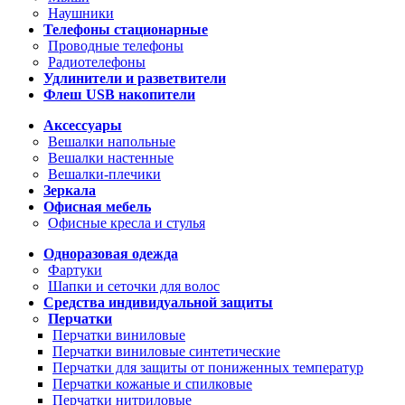
Наушники
Телефоны стационарные
Проводные телефоны
Радиотелефоны
Удлинители и разветвители
Флеш USB накопители
Аксессуары
Вешалки напольные
Вешалки настенные
Вешалки-плечики
Зеркала
Офисная мебель
Офисные кресла и стулья
Одноразовая одежда
Фартуки
Шапки и сеточки для волос
Средства индивидуальной защиты
Перчатки
Перчатки виниловые
Перчатки виниловые синтетические
Перчатки для защиты от пониженных температур
Перчатки кожаные и спилковые
Перчатки нитриловые