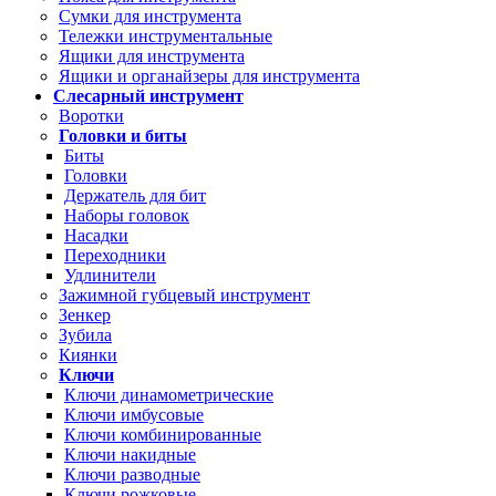
Сумки для инструмента
Тележки инструментальные
Ящики для инструмента
Ящики и органайзеры для инструмента
Слесарный инструмент
Воротки
Головки и биты
Биты
Головки
Держатель для бит
Наборы головок
Насадки
Переходники
Удлинители
Зажимной губцевый инструмент
Зенкер
Зубила
Киянки
Ключи
Ключи динамометрические
Ключи имбусовые
Ключи комбинированные
Ключи накидные
Ключи разводные
Ключи рожковые