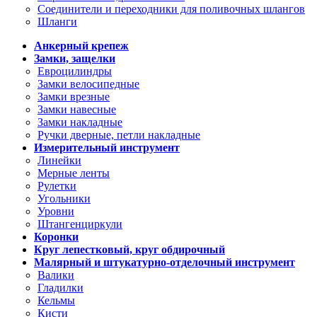
Соединители и переходники для поливочных шлангов
Шланги
Анкерный крепеж
Замки, защелки
Евроцилиндры
Замки велосипедные
Замки врезные
Замки навесные
Замки накладные
Ручки дверные, петли накладные
Измерительный инструмент
Линейки
Мерные ленты
Рулетки
Угольники
Уровни
Штангенциркули
Коронки
Круг лепестковый, круг обдирочный
Малярный и штукатурно-отделочный инструмент
Валики
Гладилки
Кельмы
Кисти