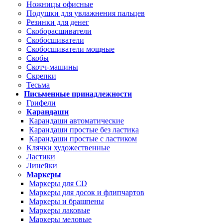
Ножницы офисные
Подушки для увлажнения пальцев
Резинки для денег
Скоборасшиватели
Скобосшиватели
Скобосшиватели мощные
Скобы
Скотч-машины
Скрепки
Тесьма
Письменные принадлежности
Грифели
Карандаши
Карандаши автоматические
Карандаши простые без ластика
Карандаши простые с ластиком
Клячки художественные
Ластики
Линейки
Маркеры
Маркеры для CD
Маркеры для досок и флипчартов
Маркеры и брашпены
Маркеры лаковые
Маркеры меловые