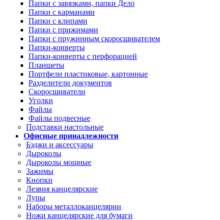
Папки с завязками, папки Дело
Папки с карманами
Папки с клипами
Папки с прижимами
Папки с пружинным скоросшивателем
Папки-конверты
Папки-конверты с перфорацией
Планшеты
Портфели пластиковые, картонные
Разделители документов
Скоросшиватели
Уголки
Файлы
Файлы подвесные
Подставки настольные
Офисные принадлежности
Бэджи и аксессуары
Дыроколы
Дыроколы мощные
Зажимы
Кнопки
Лезвия канцелярские
Лупы
Наборы металлоканцелярии
Ножи канцелярские для бумаги