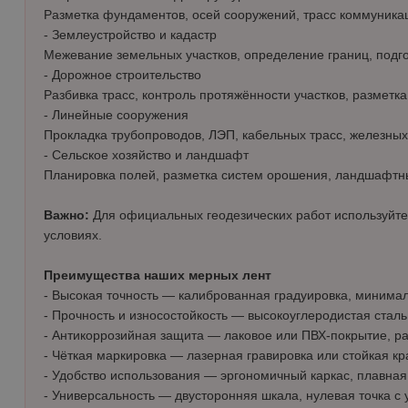
Ножовки по газобетону
Разметка фундаментов, осей сооружений, трасс коммуникац
Пистолеты скобозабивные
Тяпка, совок
- Землеустройство и кадастр
Ключи трубные
Рубанки ручные
Ножовки по дереву
Принадлежности для граверов и
Межевание земельных участков, определение границ, подго
шлифмашин
- Дорожное строительство
Сверла
Ножовки по металлу
Разбивка трасс, контроль протяжённости участков, разметк
Струбцины
- Линейные сооружения
Слесарные наборы
Пилки для лобзика
Прокладка трубопроводов, ЛЭП, кабельных трасс, железных
- Сельское хозяйство и ландшафт
Стамески
Планировка полей, разметка систем орошения, ландшафтны
Тиски
Важно:
Для официальных геодезических работ используйте 
Топоры
условиях.
Трещотки
Преимущества наших мерных лент
- Высокая точность — калиброванная градуировка, минима
Шарнирно-губцевый
- Прочность и износостойкость — высокоуглеродистая сталь
▶
инструмент
- Антикоррозийная защита — лаковое или ПВХ-покрытие, ра
- Чёткая маркировка — лазерная гравировка или стойкая к
Бокорезы
Шлифлисты
- Удобство использования — эргономичный каркас, плавна
- Универсальность — двусторонняя шкала, нулевая точка с
Зажимы
Штукатурно-отделочный