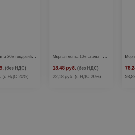
Мерная лента 20м геодезийная STARTUL (ST3022-20)
Мерная лента 10м стальн, пласт.корпус STARTUL (ST3025-10)
б.
(без НДС)
18,48 руб.
(без НДС)
78,2
б.
(с НДС 20%)
22,18 руб.
(с НДС 20%)
93,8