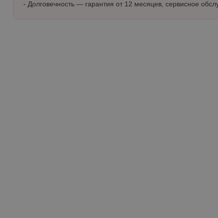
- Долговечность — гарантия от 12 месяцев, сервисное обсл
▶
инструмент
Клещи
Кельмы, ковши, расшивки
Кусачки
Оборудование для ремонта
Плоскогубцы, пассатижи
Тонкогубцы, длинногубцы