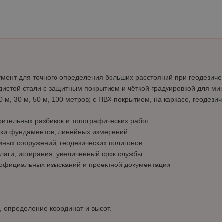
нт для точного определения больших расстояний при геодезическ
дистой стали с защитным покрытием и чёткой градуировкой для м
м, 30 м, 50 м, 100 метров; с ПВХ-покрытием, на каркасе, геодезич
ительных разбивок и топографических работ
етки фундаментов, линейных измерений
ейных сооружений, геодезических полигонов
влаги, истирания, увеличенный срок службы
 официальных изысканий и проектной документации
, определение координат и высот.