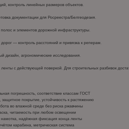
ий, контроль линейных размеров объектов.
товка документации для Росреестра/Белгеодезия.
а полос и элементов дорожной инфраструктуры.
 дорог — контроль расстояний и привязка к реперам.
й дизайн, агрономические исследования.
ленты с действующей поверкой. Для строительных разбивок доста
льная погрешность, соответствие классам ГОСТ
, защитное покрытие, устойчивость к растяжению
бота во влажной среде без риска ржавчины
раска, читаемость при любом освещении
я намотка, надёжная фиксация конца ленты
 учётом карабина, метрическая система