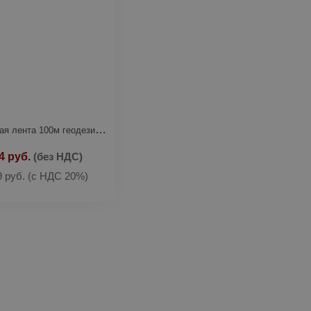
Мерная лента 100м геодезийная STARTUL (ST3022-100)
4 руб.
(без НДС)
9 руб.
(с НДС 20%)