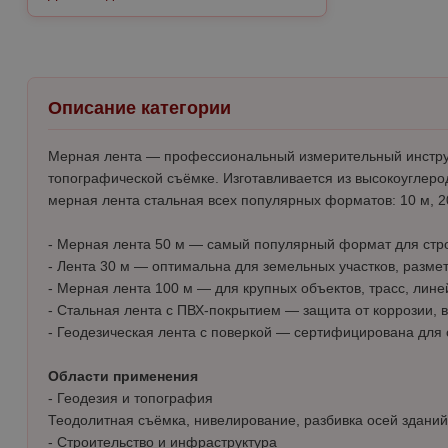
Тележки инструментальные
Папки-конверты
Держатель для бит
Зубила
Противоскользящие ленты,
Расшивки
Клеевые стержни
Садовый инструмент
▶
оградительные ленты
Ящики для инструмента
Папки-конверты с перфорацией
Наборы головок
Киянки
Ролики малярные
Ломы
Багор для бревен
Системы полива
▶
Серпянка
Ящики и органайзеры для инструмента
Планшеты
Насадки
Ключи
▶
Описание категории
Миксеры
Средства защиты органов
Бур
Опрыскиватели, распылители
▶
дыхания
Портфели пластиковые, картонные
Переходники
Ключи динамометрические
Кувалды
Мерная лента — профессиональный измерительный инструме
Монтировки
Корнеудалитель
Соединители и переходники для
топографической съёмке. Изготавливается из высокоуглеро
Маски
Терки, фуговка резиновая
Разделители документов
Удлинители
Ключи имбусовые
Лобзики
поливочных шлангов
мерная лента стальная всех популярных форматов: 10 м, 20 
Наборы отверток
Культиватор садовый
Полумаски
Шпатели
Скоросшиватели
Ключи комбинированные
Малярный инструмент
Шланги
- Мерная лента 50 м — самый популярный формат для стро
Наборы-сеты для тележек и ящиков
Кусторез, сучкорез
Респираторы
- Лента 30 м — оптимальна для земельных участков, разм
Уголки
Ключи накидные
Молотки
- Мерная лента 100 м — для крупных объектов, трасс, лин
Ножи и лезвия
Ножницы для травы
- Стальная лента с ПВХ-покрытием — защита от коррозии, 
Файлы
Ключи разводные
Напильники
- Геодезическая лента с поверкой — сертифицирована для
Ножницы ручные
Ножницы, ножи
Файлы подвесные
Ключи рожковые
Ножницы по металлу
Области применения
Оснастка для инструмента
Пилы садовые
- Геодезия и топография
Ключи слесарные
Отвертки
Теодолитная съёмка, нивелирование, разбивка осей зданий
Пилы и ножовки
▶
Секатор
- Строительство и инфраструктура
Ключи торцевые
Пилки сабельные по металлу, дереву