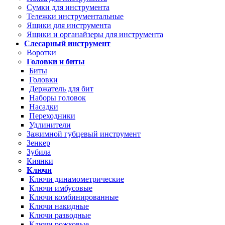
Сумки для инструмента
Тележки инструментальные
Ящики для инструмента
Ящики и органайзеры для инструмента
Слесарный инструмент
Воротки
Головки и биты
Биты
Головки
Держатель для бит
Наборы головок
Насадки
Переходники
Удлинители
Зажимной губцевый инструмент
Зенкер
Зубила
Киянки
Ключи
Ключи динамометрические
Ключи имбусовые
Ключи комбинированные
Ключи накидные
Ключи разводные
Ключи рожковые