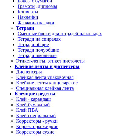
Боксы с бумагой
Грамоты, дипломы
Конверты
Наклейки
Флажки-закладки
Тетради
Сменные блоки для тетрадей на кольцах
Тетради на спиралях
Тетради общие
Тетради полуобщие
Тетради школьные
Этикет-ленты, этикет пистолеты
Клейкие ленты и диспенсеры
Диспенсеры
Клейкая лента упаковочная
Клейкие ленты канцелярские
Специальная клейкая лента
Клеящие средства
Клей - карандаш
Клей бумажный
Клей ПВА
Клей специальный
Корректоры - ручки
Корректоры жидкие
Корректоры сухие