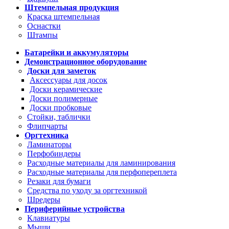
Штемпельная продукция
Краска штемпельная
Оснастки
Штампы
Батарейки и аккумуляторы
Демонстрационное оборудование
Доски для заметок
Аксессуары для досок
Доски керамические
Доски полимерные
Доски пробковые
Стойки, таблички
Флипчарты
Оргтехника
Ламинаторы
Перфобиндеры
Расходные материалы для ламинирования
Расходные материалы для перфопереплета
Резаки для бумаги
Средства по уходу за оргтехникой
Шредеры
Периферийные устройства
Клавиатуры
Мыши