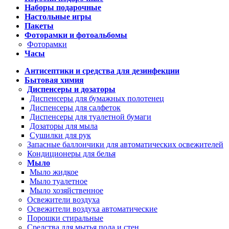
Наборы подарочные
Настольные игры
Пакеты
Фоторамки и фотоальбомы
Фоторамки
Часы
Антисептики и средства для дезинфекции
Бытовая химия
Диспенсеры и дозаторы
Диспенсеры для бумажных полотенец
Диспенсеры для салфеток
Диспенсеры для туалетной бумаги
Дозаторы для мыла
Сушилки для рук
Запасные баллончики для автоматических освежителей
Кондиционеры для белья
Мыло
Мыло жидкое
Мыло туалетное
Мыло хозяйственное
Освежители воздуха
Освежители воздуха автоматические
Порошки стиральные
Средства для мытья пола и стен