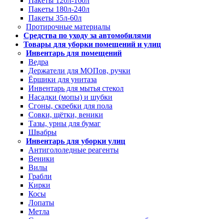
Пакеты 120л-160л
Пакеты 180л-240л
Пакеты 35л-60л
Протирочные материалы
Средства по уходу за автомобилями
Товары для уборки помещений и улиц
Инвентарь для помещений
Ведра
Держатели для МОПов, ручки
Ёршики для унитаза
Инвентарь для мытья стекол
Насадки (мопы) и шубки
Сгоны, скребки для пола
Совки, щётки, веники
Тазы, урны для бумаг
Швабры
Инвентарь для уборки улиц
Антигололедные реагенты
Веники
Вилы
Грабли
Кирки
Косы
Лопаты
Метла