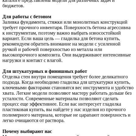
каталоге представлены модели для различных задач и
Ножи и лезвия
Ключи накидные
бюджетов.
Молотки
Ножницы для травы
Ножницы ручные
Для работы с бетоном
Ключи разводные
Напильники
Ножницы, ножи
Заливка фундамента, стяжки или монолитных конструкций
требует прочного инвентаря. Поверхность бетона агрессивна
Оснастка для инструмента
Ключи рожковые
Ножницы по металлу
Пилы садовые
к инструментам, поэтому важно выбрать износостойкий
вариант. Если ваша цель — гладилка для бетона купить,
Пилы и ножовки
Ключи слесарные
▶
Отвертки
рекомендуем обратить внимание на модели с усиленной
Секатор
ручкой и рабочей поверхностью из металла или
Ключи торцевые
Ножовки по газобетону
Пилки сабельные по металлу, дереву
Пистолеты скобозабивные
высокопрочного композита. Они выдерживают интенсивные
Тяпка, совок
нагрузки и контакт с влагой.
Ключи трубные
Ножовки по дереву
Рубанки ручные
Принадлежности для граверов и шлифмашин
Для штукатурных и финишных работ
Отделка стен внутри помещения требует более деликатного
Ножовки по металлу
Сверла
Струбцины
подхода. Когда необходимо гладилка для штукатурки купить,
ключевыми факторами становятся вес инструмента и удобство
Пилки для лобзика
Слесарные наборы
хвата. Легкие модели позволяют мастеру работать дольше без
усталости. Современные материалы позволяют сделать
Стамески
процесс еще эффективнее. Если вас интересует гладилка
пластиковая купить, вы найдете у нас изделия из прочного
полимерного материала, которые не царапают поверхность и
Тиски
легко очищаются от раствора.
Топоры
Почему выбирают нас