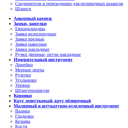
Соединители и переходники для поливочных шлангов
Шланги
Анкерный крепеж
Замки, защелки
Евроцилиндры
Замки велосипедные
Замки врезные
Замки навесные
Замки накладные
Ручки дверные, петли накладные
Измерительный инструмент
Линейки
Мерные ленты
Рулетки
Угольники
Уровни
Штангенциркули
Коронки
Круг лепестковый, круг обдирочный
Малярный и штукатурно-отделочный инструмент
Валики
Гладилки
Кельмы
Кисти