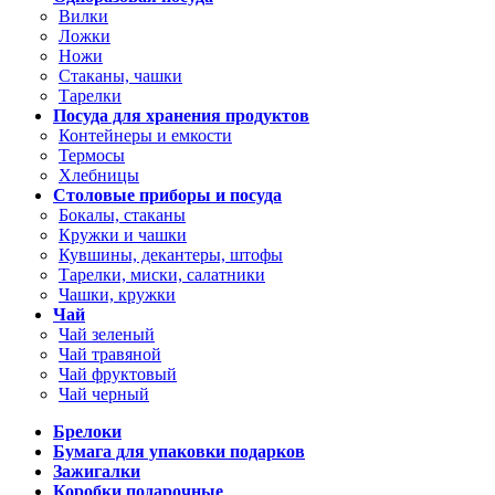
Вилки
Ложки
Ножи
Стаканы, чашки
Тарелки
Посуда для хранения продуктов
Контейнеры и емкости
Термосы
Хлебницы
Столовые приборы и посуда
Бокалы, стаканы
Кружки и чашки
Кувшины, декантеры, штофы
Тарелки, миски, салатники
Чашки, кружки
Чай
Чай зеленый
Чай травяной
Чай фруктовый
Чай черный
Брелоки
Бумага для упаковки подарков
Зажигалки
Коробки подарочные