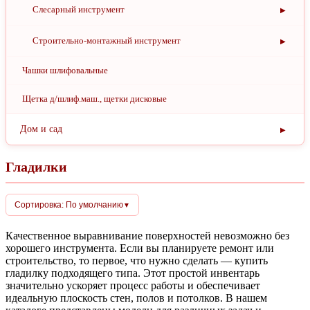
Лотки для метизов
Слесарный инструмент
Планшеты
▶
Модули и боксы для хранения мелочей
Портфели пластиковые, картонные
Воротки
Строительно-монтажный инструмент
▶
Органайзеры для инструмента
Разделители документов
Головки и биты
▶
Болторезы
Чашки шлифовальные
Пояса для инструмента
Скоросшиватели
Биты
Зажимной губцевый инструмент
Заклепочники
Щетка д/шлиф.маш., щетки дисковые
Сумки для инструмента
Уголки
Головки
Зенкер
Инструмент для разметки
Дом и сад
▶
Тележки инструментальные
Файлы
Держатель для бит
Зубила
Клеевые стержни
Садовый инструмент
▶
Гладилки
Ящики для инструмента
Файлы подвесные
Наборы головок
Киянки
Ломы
Багор для бревен
Системы полива
▶
Ящики и органайзеры для инструмента
Сортировка: По умолчанию
▼
Насадки
Миксеры
Ключи
▶
Бур
Опрыскиватели, распылители
Качественное выравнивание поверхностей невозможно без
Переходники
Монтировки
Ключи динамометрические
Кувалды
Корнеудалитель
хорошего инструмента. Если вы планируете ремонт или
Соединители и переходники для поливочных шлангов
строительство, то первое, что нужно сделать — купить
Удлинители
Наборы отверток
Ключи имбусовые
Лобзики
Культиватор садовый
гладилку подходящего типа. Этот простой инвентарь
Шланги
значительно ускоряет процесс работы и обеспечивает
Наборы-сеты для тележек и ящиков
Ключи комбинированные
Малярный инструмент
идеальную плоскость стен, полов и потолков. В нашем
Кусторез, сучкорез