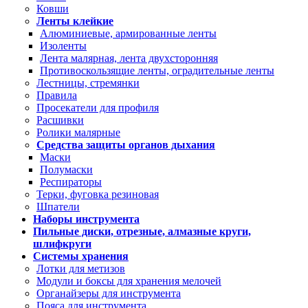
Ковши
Ленты клейкие
Алюминиевые, армированные ленты
Изоленты
Лента малярная, лента двухсторонняя
Противоскользящие ленты, оградительные ленты
Лестницы, стремянки
Правила
Просекатели для профиля
Расшивки
Ролики малярные
Средства защиты органов дыхания
Маски
Полумаски
Респираторы
Терки, фуговка резиновая
Шпатели
Наборы инструмента
Пильные диски, отрезные, алмазные круги,
шлифкруги
Системы хранения
Лотки для метизов
Модули и боксы для хранения мелочей
Органайзеры для инструмента
Пояса для инструмента