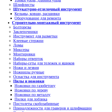
Тонкогубцы, длинногубцы
Шлифлисты
Штукатурно-отделочный инструмент
Кельмы, ковши, расшивки
Оборудование для ремонта
Строительно-монтажный инструмент
Болторезы
Заклепочники
Инструмент для разметки
Клеевые стержни
Ломы
Миксеры
Монтировки
Наборы отверток
Наборы-сеты для тележек и ящиков
Ножи и лезвия
Ножницы ручные
Оснастка для инструмента
Пилы и ножовки
Ножовки по газобетону
Ножовки по дереву
Ножовки по металлу
Пилки для лобзика
Пистолеты скобозабивные
Принадлежности для граверов и шлифмашин