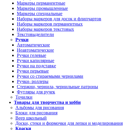
Маркеры перманентные
Маркеры промышленные
Маркеры специальные
Наборы маркеров для досок и флипчартов
Наборы маркеров перманентных
Наборы маркеров текстовых
Текстовыделители
Ручки
Автоматические
Неавтоматические
Ручки гелевые
Ручки капилярные
Ручки на подставке
Ручки перьевые
Ручки со стираемыми чернилами
Ручки- роллеры
Стержни, чернила, чернильные патроны
Футляры для ручек
Точилки
Товары для творчества и хобби
Альбомы для рисования
Блоки для рисования
Веер школьный
Доски, стеки и формочки для лепки и моделирования
Краски