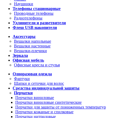
Наушники
Телефоны стационарные
Проводные телефоны
Радиотелефоны
Удлинители и разветвители
Флеш USB накопители
Аксессуары
Вешалки напольные
Вешалки настенные
Вешалки-плечики
Зеркала
Офисная мебель
Офисные кресла и стулья
Одноразовая одежда
Фартуки
Шапки и сеточки для волос
Средства индивидуальной защиты
Перчатки
Перчатки виниловые
Перчатки виниловые синтетические
Перчатки для защиты от пониженных температур
Перчатки кожаные и спилковые
Перчатки нитриловые