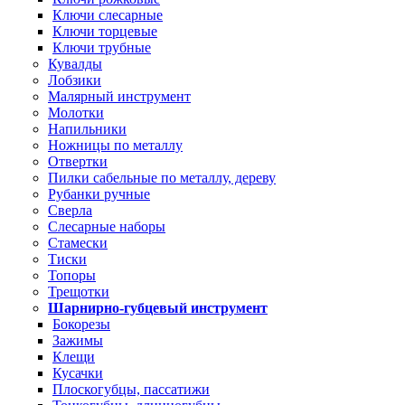
Ключи слесарные
Ключи торцевые
Ключи трубные
Кувалды
Лобзики
Малярный инструмент
Молотки
Напильники
Ножницы по металлу
Отвертки
Пилки сабельные по металлу, дереву
Рубанки ручные
Сверла
Слесарные наборы
Стамески
Тиски
Топоры
Трещотки
Шарнирно-губцевый инструмент
Бокорезы
Зажимы
Клещи
Кусачки
Плоскогубцы, пассатижи