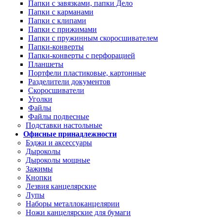
Папки с завязками, папки Дело
Папки с карманами
Папки с клипами
Папки с прижимами
Папки с пружинным скоросшивателем
Папки-конверты
Папки-конверты с перфорацией
Планшеты
Портфели пластиковые, картонные
Разделители документов
Скоросшиватели
Уголки
Файлы
Файлы подвесные
Подставки настольные
Офисные принадлежности
Бэджи и аксессуары
Дыроколы
Дыроколы мощные
Зажимы
Кнопки
Лезвия канцелярские
Лупы
Наборы металлоканцелярии
Ножи канцелярские для бумаги