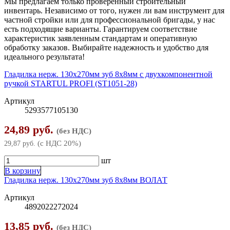
Мы предлагаем только проверенный строительный
Трещотки
инвентарь. Независимо от того, нужен ли вам инструмент для
частной стройки или для профессиональной бригады, у нас
Шарнирно-губцевый инструмент
▶
есть подходящие варианты. Гарантируем соответствие
характеристик заявленным стандартам и оперативную
обработку заказов. Выбирайте надежность и удобство для
Бокорезы
Шлифлисты
идеального результата!
Зажимы
Штукатурно-отделочный инструмент
▶
Гладилка нерж. 130х270мм зуб 8х8мм с двухкомпонентной
ручкой STARTUL PROFI (ST1051-28)
Клещи
Кельмы, ковши, расшивки
Артикул
Кусачки
5293577105130
Оборудование для ремонта
24,89 руб.
Плоскогубцы, пассатижи
(без НДС)
(с НДС 20%)
29,87 руб.
Тонкогубцы, длинногубцы
шт
В корзину
Гладилка нерж. 130х270мм зуб 8х8мм ВОЛАТ
Артикул
4892022272024
13,85 руб.
(без НДС)