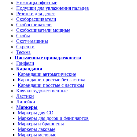
Ножницы офисные
Подушки для увлажнения пальцев
Резинки для денег
Скоборасшиватели
Скобосшиватели
Скобосшиватели мощные
Скобы
Скотч-машины
Скрепки
Тесьма
Письменные принадлежности
Грифели
Карандаши
Карандаши автоматические
Карандаши простые без ластика
Карандаши простые с ластиком
Клячки художественные
Ластики
Линейки
Маркеры
Маркеры для CD
Маркеры для досок и флипчартов
Маркеры и брашпены
Маркеры лаковые
Маркеры меловые