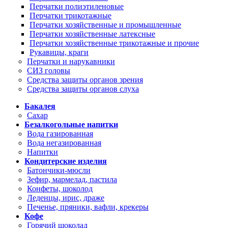
Перчатки полиэтиленовые
Перчатки трикотажные
Перчатки хозяйственные и промышленные
Перчатки хозяйственные латексные
Перчатки хозяйственные трикотажные и прочие
Рукавицы, краги
Перчатки и нарукавники
СИЗ головы
Средства защиты органов зрения
Средства защиты органов слуха
Бакалея
Сахар
Безалкогольные напитки
Вода газированная
Вода негазированная
Напитки
Кондитерские изделия
Батончики-мюсли
Зефир, мармелад, пастила
Конфеты, шоколод
Леденцы, ирис, драже
Печенье, пряники, вафли, крекеры
Кофе
Горячий шоколад