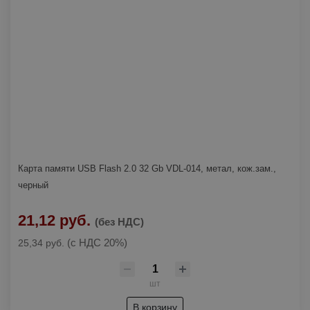
Пилки для лобзика
Слесарные наборы
Стамески
Тиски
Топоры
Трещотки
Карта памяти USB Flash 2.0 32 Gb VDL-014, метал, кож.зам.,
Шарнирно-губцевый инструмент
▶
черный
Бокорезы
Шлифлисты
21,12 руб.
(без НДС)
Зажимы
Штукатурно-отделочный инструмент
▶
(с НДС 20%)
25,34 руб.
Клещи
Кельмы, ковши, расшивки
шт
Кусачки
Оборудование для ремонта
В корзину