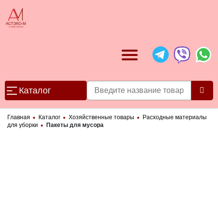
Каталог
Главная
Каталог
Хозяйственные товары
Расходные материалы
для уборки
Пакеты для мусора
Категории товаров
Канцелярские товары
▶
Бумажная продукция
Компьютеры и оргтехника
▶
▶