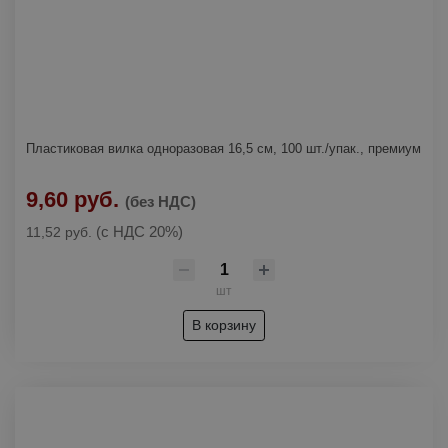
Тиски
Топоры
Трещотки
Пластиковая вилка одноразовая 16,5 см, 100 шт./упак., премиум
Шарнирно-губцевый инструмент
▶
9,60 руб.
(без НДС)
Бокорезы
Шлифлисты
(с НДС 20%)
11,52 руб.
Зажимы
Штукатурно-отделочный инструмент
▶
Клещи
Кельмы, ковши, расшивки
шт
В корзину
Кусачки
Оборудование для ремонта
Плоскогубцы, пассатижи
Тонкогубцы, длинногубцы