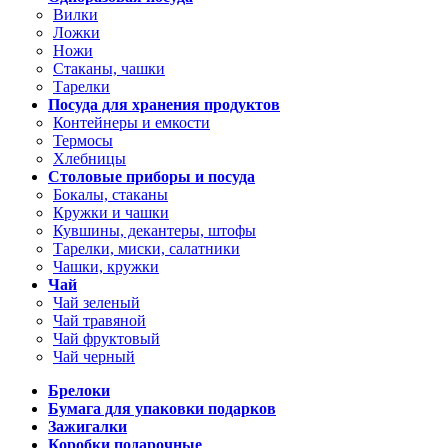
Вилки
Ложки
Ножи
Стаканы, чашки
Тарелки
Посуда для хранения продуктов
Контейнеры и емкости
Термосы
Хлебницы
Столовые приборы и посуда
Бокалы, стаканы
Кружки и чашки
Кувшины, декантеры, штофы
Тарелки, миски, салатники
Чашки, кружки
Чай
Чай зеленый
Чай травяной
Чай фруктовый
Чай черный
Брелоки
Бумага для упаковки подарков
Зажигалки
Коробки подарочные