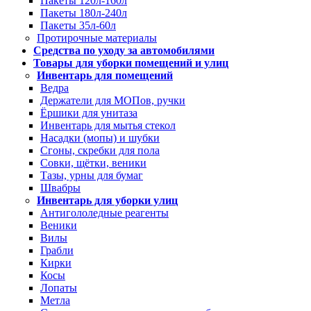
Пакеты 120л-160л
Пакеты 180л-240л
Пакеты 35л-60л
Протирочные материалы
Средства по уходу за автомобилями
Товары для уборки помещений и улиц
Инвентарь для помещений
Ведра
Держатели для МОПов, ручки
Ёршики для унитаза
Инвентарь для мытья стекол
Насадки (мопы) и шубки
Сгоны, скребки для пола
Совки, щётки, веники
Тазы, урны для бумаг
Швабры
Инвентарь для уборки улиц
Антигололедные реагенты
Веники
Вилы
Грабли
Кирки
Косы
Лопаты
Метла