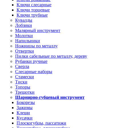
Ключи слесарные
Ключи торцевые
Ключи трубные
Кувалды
Лобзики
Малярный инструмент
Молотки
Напильники
Ножницы по металлу
Отвертки
Пилки сабельные по металлу, дереву
Рубанки ручные
Сверла
Слесарные наборы
Стамески
Тиски
Топоры
Трещотки
Шарнирно-губцевый инструмент
Бокорезы
Зажимы
Клещи
Кусачки
Плоскогубцы, пассатижи