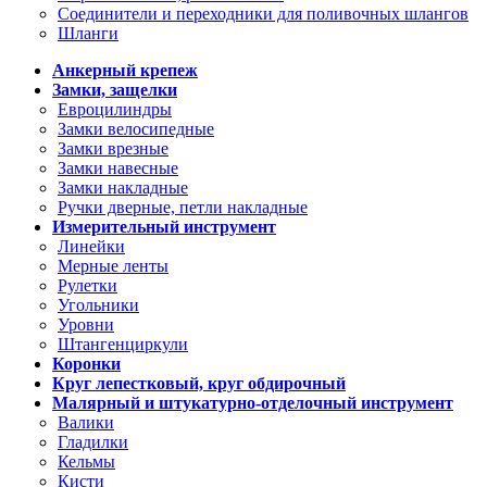
Соединители и переходники для поливочных шлангов
Шланги
Анкерный крепеж
Замки, защелки
Евроцилиндры
Замки велосипедные
Замки врезные
Замки навесные
Замки накладные
Ручки дверные, петли накладные
Измерительный инструмент
Линейки
Мерные ленты
Рулетки
Угольники
Уровни
Штангенциркули
Коронки
Круг лепестковый, круг обдирочный
Малярный и штукатурно-отделочный инструмент
Валики
Гладилки
Кельмы
Кисти