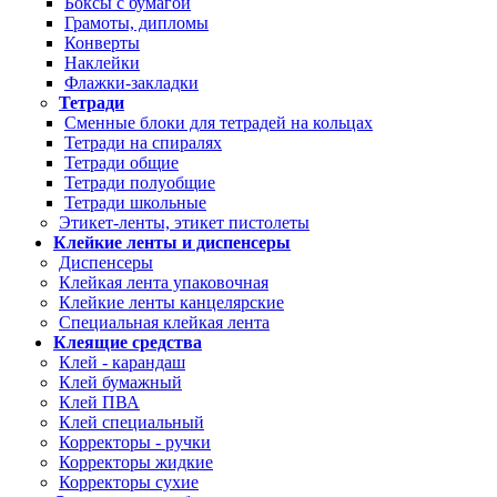
Боксы с бумагой
Грамоты, дипломы
Конверты
Наклейки
Флажки-закладки
Тетради
Сменные блоки для тетрадей на кольцах
Тетради на спиралях
Тетради общие
Тетради полуобщие
Тетради школьные
Этикет-ленты, этикет пистолеты
Клейкие ленты и диспенсеры
Диспенсеры
Клейкая лента упаковочная
Клейкие ленты канцелярские
Специальная клейкая лента
Клеящие средства
Клей - карандаш
Клей бумажный
Клей ПВА
Клей специальный
Корректоры - ручки
Корректоры жидкие
Корректоры сухие