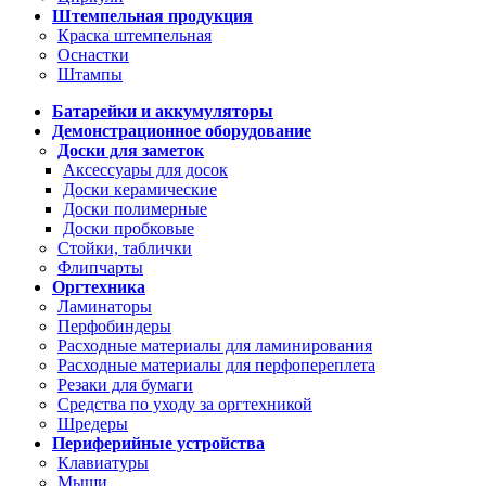
Штемпельная продукция
Краска штемпельная
Оснастки
Штампы
Батарейки и аккумуляторы
Демонстрационное оборудование
Доски для заметок
Аксессуары для досок
Доски керамические
Доски полимерные
Доски пробковые
Стойки, таблички
Флипчарты
Оргтехника
Ламинаторы
Перфобиндеры
Расходные материалы для ламинирования
Расходные материалы для перфопереплета
Резаки для бумаги
Средства по уходу за оргтехникой
Шредеры
Периферийные устройства
Клавиатуры
Мыши