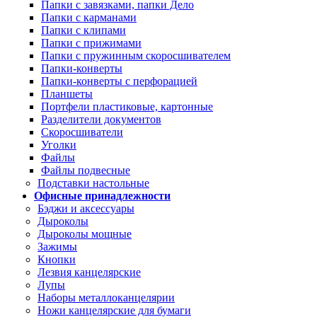
Папки с завязками, папки Дело
Папки с карманами
Папки с клипами
Папки с прижимами
Папки с пружинным скоросшивателем
Папки-конверты
Папки-конверты с перфорацией
Планшеты
Портфели пластиковые, картонные
Разделители документов
Скоросшиватели
Уголки
Файлы
Файлы подвесные
Подставки настольные
Офисные принадлежности
Бэджи и аксессуары
Дыроколы
Дыроколы мощные
Зажимы
Кнопки
Лезвия канцелярские
Лупы
Наборы металлоканцелярии
Ножи канцелярские для бумаги