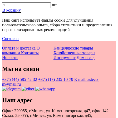
шт
Ножницы ручные
Ключи разводные
Напильники
В корзину
Оснастка для инструмента
Ключи рожковые
Ножницы по металлу
Наш сайт использует файлы cookie для улучшения
пользовательского опыта, сбора статистики и представления
Пилы и ножовки
Ключи слесарные
▶
Отвертки
персонализированных рекомендаций
Согласен
Ключи торцевые
Ножовки по газобетону
Пилки сабельные по металлу, дереву
Пистолеты скобозабивные
Оплата и доставка
О
Канцелярские товары
Ключи трубные
Ножовки по дереву
Рубанки ручные
Принадлежности для граверов и шлифмашин
компании
Контакты
Хозяйственные товары
Новости
Инструмент
Дом и сад
Ножовки по металлу
Сверла
Струбцины
Мы на связи
Пилки для лобзика
Слесарные наборы
+375 (44) 585-42-32
+375 (17) 235-10-79
E-mail: asteco-
Стамески
m@mail.ru
Тиски
Наш адрес
Топоры
Офис: 220055, г.Минск, ул. Каменногорская, д47, офис 142
Трещотки
Склад: 220055, г.Минск, ул. Каменногорская, д45,