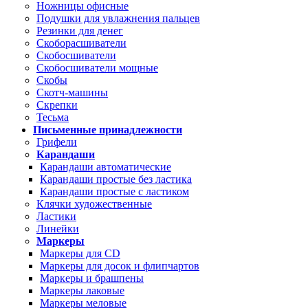
Ножницы офисные
Подушки для увлажнения пальцев
Резинки для денег
Скоборасшиватели
Скобосшиватели
Скобосшиватели мощные
Скобы
Скотч-машины
Скрепки
Тесьма
Письменные принадлежности
Грифели
Карандаши
Карандаши автоматические
Карандаши простые без ластика
Карандаши простые с ластиком
Клячки художественные
Ластики
Линейки
Маркеры
Маркеры для CD
Маркеры для досок и флипчартов
Маркеры и брашпены
Маркеры лаковые
Маркеры меловые