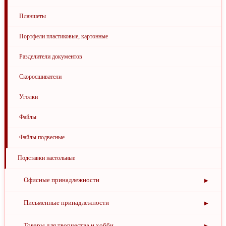
Планшеты
Портфели пластиковые, картонные
Разделители документов
Скоросшиватели
Уголки
Файлы
Файлы подвесные
Подставки настольные
Офисные принадлежности
▶
Бэджи и аксессуары
Письменные принадлежности
▶
Дыроколы
Грифели
Товары для творчества и хобби
▶