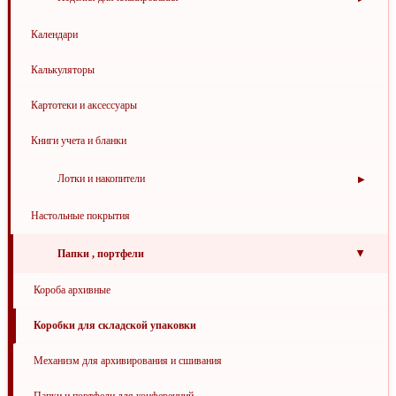
Флажки-закладки
Корректоры сухие
Визитницы
Календари
Ежедневники недатированные
Калькуляторы
Еженедельники недатированные
Картотеки и аксессуары
Планинги
Книги учета и бланки
Телефонные книги
Лотки и накопители
▶
Модули вертикальные
Настольные покрытия
Модули горизонтальные
Папки , портфели
▶
Короба архивные
Коробки для складской упаковки
Механизм для архивирования и сшивания