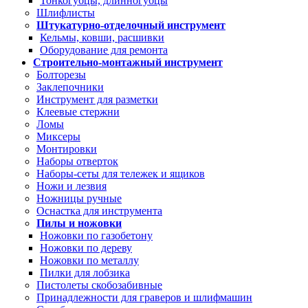
Тонкогубцы, длинногубцы
Шлифлисты
Штукатурно-отделочный инструмент
Кельмы, ковши, расшивки
Оборудование для ремонта
Строительно-монтажный инструмент
Болторезы
Заклепочники
Инструмент для разметки
Клеевые стержни
Ломы
Миксеры
Монтировки
Наборы отверток
Наборы-сеты для тележек и ящиков
Ножи и лезвия
Ножницы ручные
Оснастка для инструмента
Пилы и ножовки
Ножовки по газобетону
Ножовки по дереву
Ножовки по металлу
Пилки для лобзика
Пистолеты скобозабивные
Принадлежности для граверов и шлифмашин