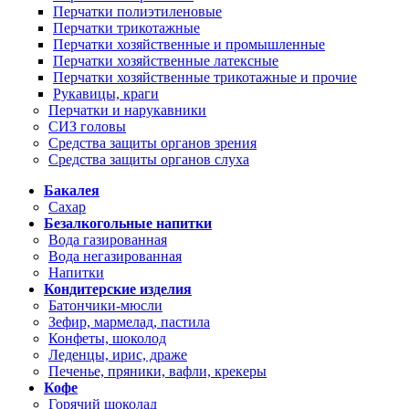
Перчатки полиэтиленовые
Перчатки трикотажные
Перчатки хозяйственные и промышленные
Перчатки хозяйственные латексные
Перчатки хозяйственные трикотажные и прочие
Рукавицы, краги
Перчатки и нарукавники
СИЗ головы
Средства защиты органов зрения
Средства защиты органов слуха
Бакалея
Сахар
Безалкогольные напитки
Вода газированная
Вода негазированная
Напитки
Кондитерские изделия
Батончики-мюсли
Зефир, мармелад, пастила
Конфеты, шоколод
Леденцы, ирис, драже
Печенье, пряники, вафли, крекеры
Кофе
Горячий шоколад