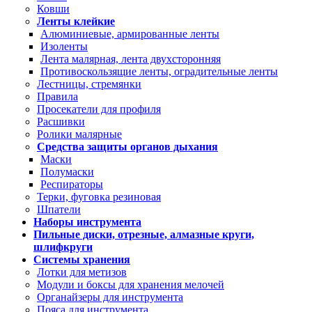
Ковши
Ленты клейкие
Алюминиевые, армированные ленты
Изоленты
Лента малярная, лента двухсторонняя
Противоскользящие ленты, оградительные ленты
Лестницы, стремянки
Правила
Просекатели для профиля
Расшивки
Ролики малярные
Средства защиты органов дыхания
Маски
Полумаски
Респираторы
Терки, фуговка резиновая
Шпатели
Наборы инструмента
Пильные диски, отрезные, алмазные круги,
шлифкруги
Системы хранения
Лотки для метизов
Модули и боксы для хранения мелочей
Органайзеры для инструмента
Пояса для инструмента