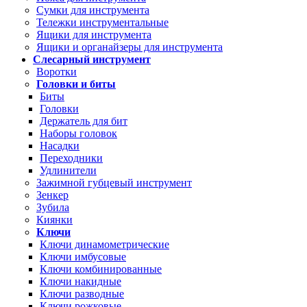
Сумки для инструмента
Тележки инструментальные
Ящики для инструмента
Ящики и органайзеры для инструмента
Слесарный инструмент
Воротки
Головки и биты
Биты
Головки
Держатель для бит
Наборы головок
Насадки
Переходники
Удлинители
Зажимной губцевый инструмент
Зенкер
Зубила
Киянки
Ключи
Ключи динамометрические
Ключи имбусовые
Ключи комбинированные
Ключи накидные
Ключи разводные
Ключи рожковые