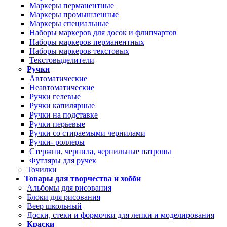
Маркеры перманентные
Маркеры промышленные
Маркеры специальные
Наборы маркеров для досок и флипчартов
Наборы маркеров перманентных
Наборы маркеров текстовых
Текстовыделители
Ручки
Автоматические
Неавтоматические
Ручки гелевые
Ручки капилярные
Ручки на подставке
Ручки перьевые
Ручки со стираемыми чернилами
Ручки- роллеры
Стержни, чернила, чернильные патроны
Футляры для ручек
Точилки
Товары для творчества и хобби
Альбомы для рисования
Блоки для рисования
Веер школьный
Доски, стеки и формочки для лепки и моделирования
Краски