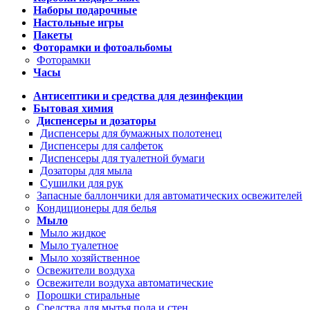
Наборы подарочные
Настольные игры
Пакеты
Фоторамки и фотоальбомы
Фоторамки
Часы
Антисептики и средства для дезинфекции
Бытовая химия
Диспенсеры и дозаторы
Диспенсеры для бумажных полотенец
Диспенсеры для салфеток
Диспенсеры для туалетной бумаги
Дозаторы для мыла
Сушилки для рук
Запасные баллончики для автоматических освежителей
Кондиционеры для белья
Мыло
Мыло жидкое
Мыло туалетное
Мыло хозяйственное
Освежители воздуха
Освежители воздуха автоматические
Порошки стиральные
Средства для мытья пола и стен