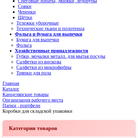
Снеговые лопаты, движки, ледорубы
Совки
Черенки
Щётки
Тележки уборочные
Технические ткани и полотенца
Фольга и бумага для выпечки
Бумага для выпечки
Фольга
Хозяйственные принадлежности
Губки, мочалки металл. для мытья посуды
Салфетки из вискозы
Салфетки из микрофибры
Тряпки для пола
Главная
Каталог
Канцелярские товары
Организация рабочего места
Папки , портфели
Коробки для складской упаковки
Категории товаров