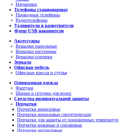
Наушники
Телефоны стационарные
Проводные телефоны
Радиотелефоны
Удлинители и разветвители
Флеш USB накопители
Аксессуары
Вешалки напольные
Вешалки настенные
Вешалки-плечики
Зеркала
Офисная мебель
Офисные кресла и стулья
Одноразовая одежда
Фартуки
Шапки и сеточки для волос
Средства индивидуальной защиты
Перчатки
Перчатки виниловые
Перчатки виниловые синтетические
Перчатки для защиты от пониженных температур
Перчатки кожаные и спилковые
Перчатки нитриловые