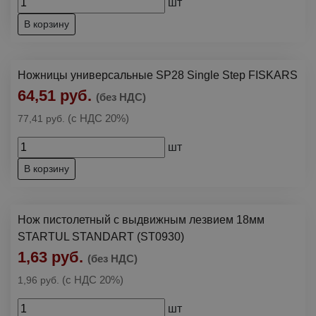
шт
Зажимы
Штукатурно-отделочный инструмент
▶
В корзину
Клещи
Кельмы, ковши, расшивки
Ножницы универсальные SP28 Single Step FISKARS
Кусачки
Оборудование для ремонта
64,51 руб.
(без НДС)
Плоскогубцы, пассатижи
(с НДС 20%)
77,41 руб.
Тонкогубцы, длинногубцы
шт
В корзину
Нож пистолетный с выдвижным лезвием 18мм
STARTUL STANDART (ST0930)
1,63 руб.
(без НДС)
(с НДС 20%)
1,96 руб.
шт