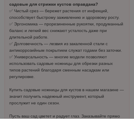
садовые для стрижки кустов оправдана?
✅ Чистый срез — бережет растения от инфекций,
способствует быстрому заживлению и здоровому росту.
✅ Эргономика — прорезиненные рукоятки, продуманный
баланс и легкий вес снижают усталость даже при
длительной работе.
✅ Долговечность — лезвия из закаленной стали с
антикоррозийным покрытием служат годами без заточки.
✅ Универсальность — многие модели позволяют
использовать садовые ножницы для обрезки разных
типов растений благодаря сменным насадкам или
регулировке.
Купить садовые ножницы для кустов в нашем магазине —
значит получить надежный инструмент, который
прослужит не один сезон.
Пусть ваш сад цветет и радует глаз. Заказывайте прямо
сейчас!