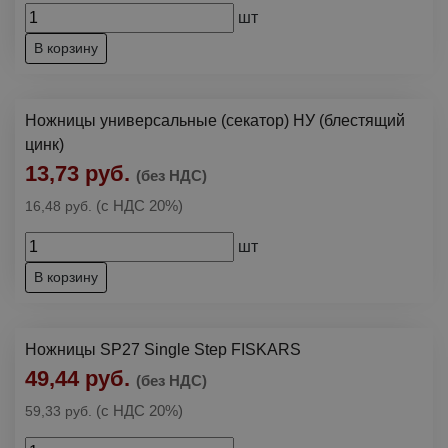
Ключи слесарные
Пилы и ножовки
Отвертки
▶
шт
Планшеты
Ключи торцевые
Ножовки по газобетону
Пилки сабельные по металлу, дереву
Пистолеты скобозабивные
В корзину
Портфели пластиковые, картонные
Ключи трубные
Ножовки по дереву
Рубанки ручные
Принадлежности для граверов и шлифмашин
Разделители документов
Ножницы универсальные (секатор) НУ (блестящий
Ножовки по металлу
Сверла
Струбцины
цинк)
Скоросшиватели
13,73 руб.
Пилки для лобзика
Слесарные наборы
(без НДС)
Уголки
(с НДС 20%)
16,48 руб.
Стамески
Файлы
шт
Тиски
Файлы подвесные
В корзину
Топоры
Трещотки
Ножницы SP27 Single Step FISKARS
49,44 руб.
(без НДС)
Шарнирно-губцевый инструмент
▶
(с НДС 20%)
59,33 руб.
Бокорезы
Шлифлисты