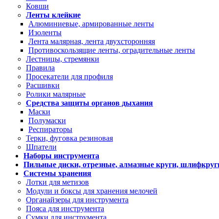
Ковши
Ленты клейкие
Алюминиевые, армированные ленты
Изоленты
Лента малярная, лента двухсторонняя
Противоскользящие ленты, оградительные ленты
Лестницы, стремянки
Правила
Просекатели для профиля
Расшивки
Ролики малярные
Средства защиты органов дыхания
Маски
Полумаски
Респираторы
Терки, фуговка резиновая
Шпатели
Наборы инструмента
Пильные диски, отрезные, алмазные круги, шлифкруг
Системы хранения
Лотки для метизов
Модули и боксы для хранения мелочей
Органайзеры для инструмента
Пояса для инструмента
Сумки для инструмента