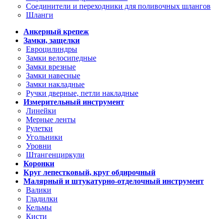
Соединители и переходники для поливочных шлангов
Шланги
Анкерный крепеж
Замки, защелки
Евроцилиндры
Замки велосипедные
Замки врезные
Замки навесные
Замки накладные
Ручки дверные, петли накладные
Измерительный инструмент
Линейки
Мерные ленты
Рулетки
Угольники
Уровни
Штангенциркули
Коронки
Круг лепестковый, круг обдирочный
Малярный и штукатурно-отделочный инструмент
Валики
Гладилки
Кельмы
Кисти