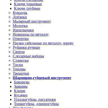
Ключи торцевые
Ключи трубные
Кувалды
Лобзики
Малярный инструмент
Молотки
Напильники
Ножницы по металлу
Отвертки
Пилки сабельные по металлу, дереву
Рубанки ручные
Сверла
Слесарные наборы
Стамески
Тиски
Топоры
Трещотки
Шарнирно-губцевый инструмент
Бокорезы
Зажимы
Клещи
Кусачки
Плоскогубцы, пассатижи
Тонкогубцы, длинногубцы