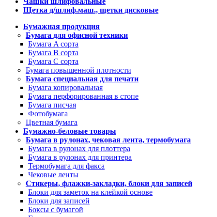
Чашки шлифовальные
Щетка д/шлиф.маш., щетки дисковые
Бумажная продукция
Бумага для офисной техники
Бумага A сорта
Бумага B сорта
Бумага C сорта
Бумага повышенной плотности
Бумага специальная для печати
Бумага копировальная
Бумага перфорированная в стопе
Бумага писчая
Фотобумага
Цветная бумага
Бумажно-беловые товары
Бумага в рулонах, чековая лента, термобумага
Бумага в рулонах для плоттера
Бумага в рулонах для принтера
Термобумага для факса
Чековые ленты
Стикеры, флажки-закладки, блоки для записей
Блоки для заметок на клейкой основе
Блоки для записей
Боксы с бумагой