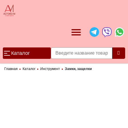
Каталог
Главная
Каталог
Инструмент
Замки, защелки
Категории товаров
Канцелярские товары
▶
Бумажная продукция
Компьютеры и оргтехника
▶
▶