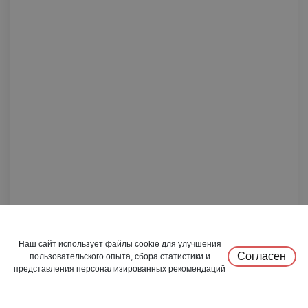
Наш сайт использует файлы cookie для улучшения
Согласен
пользовательского опыта, сбора статистики и
представления персонализированных рекомендаций
Ежедневник недатир., А5 145*205 мм, 272 стр., лин. "Bliss"
0
0
тверд. обл. кожзам., морская волна