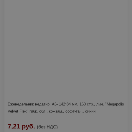
Еженедельник недатир. А6- 142*84 мм, 160 стр., лин. "Megapolis
Velvet Flex" гибк. обл., кожзам., софт-тач., синий
7,21 руб.
(без НДС)