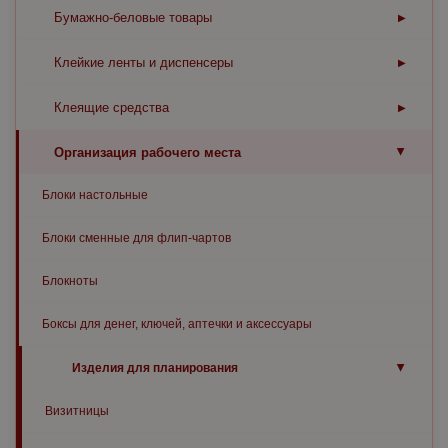
Бумага для офисной техники
Бумажно-беловые товары
▶
▶
Бумага A сорта
Бумага повышенной плотности
Бумага в рулонах, чековая лента, термобумага
Клейкие ленты и диспенсеры
▶
▶
Бумага B сорта
Бумага в рулонах для плоттера
Бумага специальная для печати
Диспенсеры
▶
Стикеры, флажки-закладки, блоки для записей
Клеящие средства
▶
▶
Бумага C сорта
Бумага копировальная
Бумага в рулонах для принтера
Цветная бумага
Клейкая лента упаковочная
Блоки для заметок на клейкой основе
Клей - карандаш
Тетради
Организация рабочего места
▶
▶
Бумага перфорированная в стопе
Термобумага для факса
Клейкие ленты канцелярские
Блоки для записей
Клей ПВА
Сменные блоки для тетрадей на кольцах
Этикет-ленты, этикет пистолеты
Блоки настольные
Бумага писчая
Чековые ленты
Специальная клейкая лента
Боксы с бумагой
Клей бумажный
Тетради на спиралях
Блоки сменные для флип-чартов
Фотобумага
Грамоты, дипломы
Клей специальный
Тетради общие
Блокноты
Конверты
Корректоры - ручки
Тетради полуобщие
Боксы для денег, ключей, аптечки и аксессуары
Наклейки
Корректоры жидкие
Тетради школьные
Изделия для планирования
▶
Флажки-закладки
Корректоры сухие
Визитницы