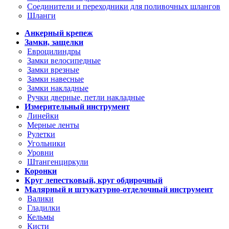
Соединители и переходники для поливочных шлангов
Шланги
Анкерный крепеж
Замки, защелки
Евроцилиндры
Замки велосипедные
Замки врезные
Замки навесные
Замки накладные
Ручки дверные, петли накладные
Измерительный инструмент
Линейки
Мерные ленты
Рулетки
Угольники
Уровни
Штангенциркули
Коронки
Круг лепестковый, круг обдирочный
Малярный и штукатурно-отделочный инструмент
Валики
Гладилки
Кельмы
Кисти