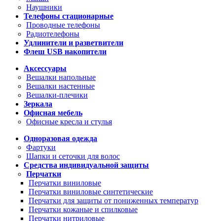
Наушники
Телефоны стационарные
Проводные телефоны
Радиотелефоны
Удлинители и разветвители
Флеш USB накопители
Аксессуары
Вешалки напольные
Вешалки настенные
Вешалки-плечики
Зеркала
Офисная мебель
Офисные кресла и стулья
Одноразовая одежда
Фартуки
Шапки и сеточки для волос
Средства индивидуальной защиты
Перчатки
Перчатки виниловые
Перчатки виниловые синтетические
Перчатки для защиты от пониженных температур
Перчатки кожаные и спилковые
Перчатки нитриловые