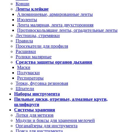
Ковши
Ленты клейкие
Алюминиевые, армированные ленты
Изоленты
Лента малярная, лента двухсторонняя
Противоскользящие ленты, оградительные ленты
Лестницы, стремянки
Правила
Просекатели для профиля
Расшивки
Ролики малярные
Средства защиты органов дыхания
Маски
Полумаски
Респираторы
Терки, фуговка резиновая
Шпатели
Наборы инструмента
Пильные диски, отрезные, алмазные круги,
шлифкруги
Системы хранения
Лотки для метизов
Модули и боксы для хранения мелочей
Органайзеры для инструмента
Пояса для инструмента