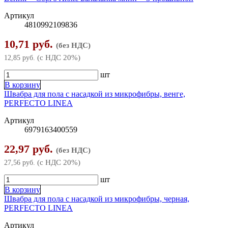
Плоскогубцы, пассатижи
Артикул
Тонкогубцы, длинногубцы
4810992109836
10,71 руб.
(без НДС)
(с НДС 20%)
12,85 руб.
шт
В корзину
Швабра для пола с насадкой из микрофибры, венге,
PERFECTO LINEA
Артикул
6979163400559
22,97 руб.
(без НДС)
(с НДС 20%)
27,56 руб.
шт
В корзину
Швабра для пола с насадкой из микрофибры, черная,
PERFECTO LINEA
Артикул