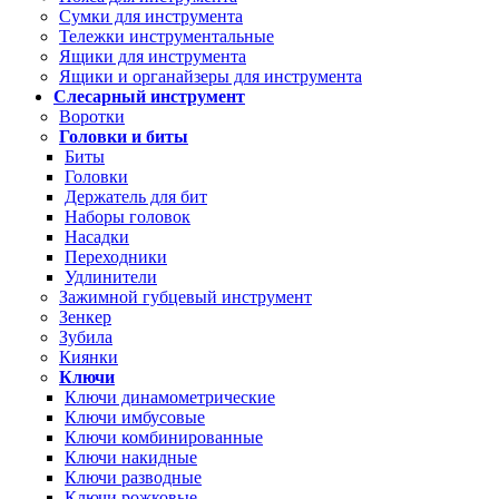
Сумки для инструмента
Тележки инструментальные
Ящики для инструмента
Ящики и органайзеры для инструмента
Слесарный инструмент
Воротки
Головки и биты
Биты
Головки
Держатель для бит
Наборы головок
Насадки
Переходники
Удлинители
Зажимной губцевый инструмент
Зенкер
Зубила
Киянки
Ключи
Ключи динамометрические
Ключи имбусовые
Ключи комбинированные
Ключи накидные
Ключи разводные
Ключи рожковые