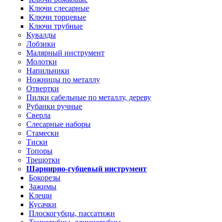
Ключи слесарные
Ключи торцевые
Ключи трубные
Кувалды
Лобзики
Малярный инструмент
Молотки
Напильники
Ножницы по металлу
Отвертки
Пилки сабельные по металлу, дереву
Рубанки ручные
Сверла
Слесарные наборы
Стамески
Тиски
Топоры
Трещотки
Шарнирно-губцевый инструмент
Бокорезы
Зажимы
Клещи
Кусачки
Плоскогубцы, пассатижи