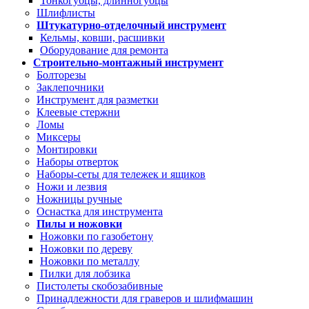
Тонкогубцы, длинногубцы
Шлифлисты
Штукатурно-отделочный инструмент
Кельмы, ковши, расшивки
Оборудование для ремонта
Строительно-монтажный инструмент
Болторезы
Заклепочники
Инструмент для разметки
Клеевые стержни
Ломы
Миксеры
Монтировки
Наборы отверток
Наборы-сеты для тележек и ящиков
Ножи и лезвия
Ножницы ручные
Оснастка для инструмента
Пилы и ножовки
Ножовки по газобетону
Ножовки по дереву
Ножовки по металлу
Пилки для лобзика
Пистолеты скобозабивные
Принадлежности для граверов и шлифмашин