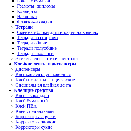
Боксы с бумагой
Грамоты, дипломы
Конверты
Наклейки
Флажки-закладки
Тетради
Сменные блоки для тетрадей на кольцах
Тетради на спиралях
Тетради общие
Тетради полуобщие
Тетради школьные
Этикет-ленты, этикет пистолеты
Клейкие ленты и диспенсеры
Диспенсеры
Клейкая лента упаковочная
Клейкие ленты канцелярские
Специальная клейкая лента
Клеящие средства
Клей - карандаш
Клей бумажный
Клей ПВА
Клей специальный
Корректоры - ручки
Корректоры жидкие
Корректоры сухие