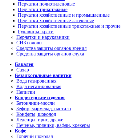
Перчатки полиэтиленовые
Перчатки трикотажные
Перчатки хозяйственные и промышленные
Перчатки хозяйственные латексные
Перчатки хозяйственные трикотажные и прочие
Рукавицы, краги
Перчатки и нарукавники
СИЗ головы
Средства защиты органов зрения
Средства защиты органов слуха
Бакалея
Сахар
Безалкогольные напитки
Вода газированная
Вода негазированная
Напитки
Кондитерские изделия
Батончики-мюсли
Зефир, мармелад, пастила
Конфеты, шоколод
Леденцы, ирис, драже
Печенье, пряники, вафли, крекеры
Кофе
Горячий шоколад