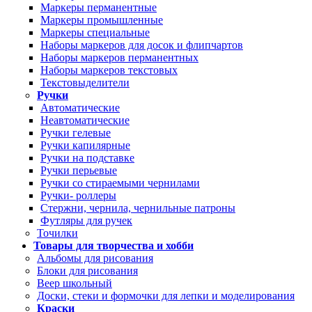
Маркеры перманентные
Маркеры промышленные
Маркеры специальные
Наборы маркеров для досок и флипчартов
Наборы маркеров перманентных
Наборы маркеров текстовых
Текстовыделители
Ручки
Автоматические
Неавтоматические
Ручки гелевые
Ручки капилярные
Ручки на подставке
Ручки перьевые
Ручки со стираемыми чернилами
Ручки- роллеры
Стержни, чернила, чернильные патроны
Футляры для ручек
Точилки
Товары для творчества и хобби
Альбомы для рисования
Блоки для рисования
Веер школьный
Доски, стеки и формочки для лепки и моделирования
Краски