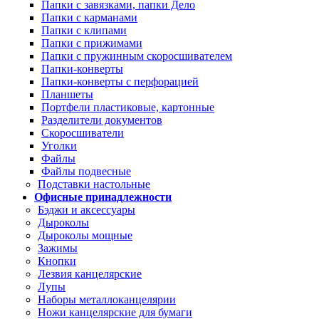
Папки с завязками, папки Дело
Папки с карманами
Папки с клипами
Папки с прижимами
Папки с пружинным скоросшивателем
Папки-конверты
Папки-конверты с перфорацией
Планшеты
Портфели пластиковые, картонные
Разделители документов
Скоросшиватели
Уголки
Файлы
Файлы подвесные
Подставки настольные
Офисные принадлежности
Бэджи и аксессуары
Дыроколы
Дыроколы мощные
Зажимы
Кнопки
Лезвия канцелярские
Лупы
Наборы металлоканцелярии
Ножи канцелярские для бумаги