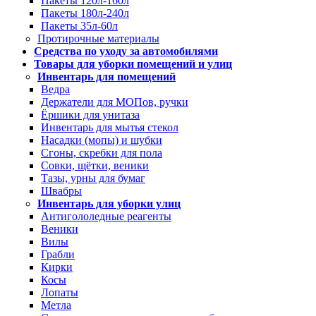
Пакеты 120л-160л
Пакеты 180л-240л
Пакеты 35л-60л
Протирочные материалы
Средства по уходу за автомобилями
Товары для уборки помещений и улиц
Инвентарь для помещений
Ведра
Держатели для МОПов, ручки
Ёршики для унитаза
Инвентарь для мытья стекол
Насадки (мопы) и шубки
Сгоны, скребки для пола
Совки, щётки, веники
Тазы, урны для бумаг
Швабры
Инвентарь для уборки улиц
Антигололедные реагенты
Веники
Вилы
Грабли
Кирки
Косы
Лопаты
Метла