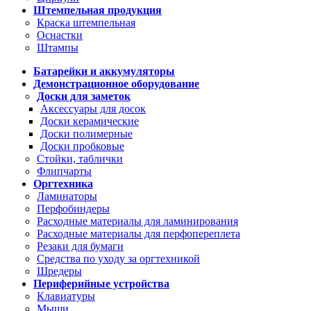
Штемпельная продукция
Краска штемпельная
Оснастки
Штампы
Батарейки и аккумуляторы
Демонстрационное оборудование
Доски для заметок
Аксессуары для досок
Доски керамические
Доски полимерные
Доски пробковые
Стойки, таблички
Флипчарты
Оргтехника
Ламинаторы
Перфобиндеры
Расходные материалы для ламинирования
Расходные материалы для перфопереплета
Резаки для бумаги
Средства по уходу за оргтехникой
Шредеры
Периферийные устройства
Клавиатуры
Мыши