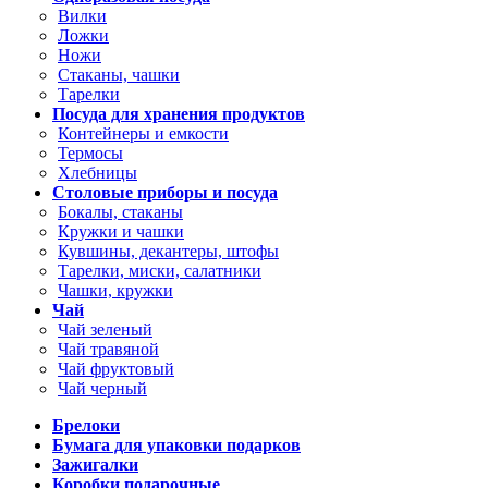
Вилки
Ложки
Ножи
Стаканы, чашки
Тарелки
Посуда для хранения продуктов
Контейнеры и емкости
Термосы
Хлебницы
Столовые приборы и посуда
Бокалы, стаканы
Кружки и чашки
Кувшины, декантеры, штофы
Тарелки, миски, салатники
Чашки, кружки
Чай
Чай зеленый
Чай травяной
Чай фруктовый
Чай черный
Брелоки
Бумага для упаковки подарков
Зажигалки
Коробки подарочные