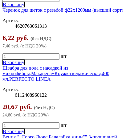
Ножовки по металлу
Сверла
Струбцины
В корзину
Черенок для щеток с резьбой ф22х1200мм (высший сорт)
Пилки для лобзика
Слесарные наборы
Артикул
4620763061313
Стамески
6,22 руб.
(без НДС)
Тиски
(с НДС 20%)
7,46 руб.
Топоры
шт
В корзину
Трещотки
Швабра для пола с насадкой из
микрофибры,Макарена+Кружка керамическая,400
Шарнирно-губцевый инструмент
▶
мл,PERFECTO LINEA
Артикул
Бокорезы
Шлифлисты
6112408960122
Зажимы
Штукатурно-отделочный инструмент
▶
20,67 руб.
(без НДС)
Клещи
(с НДС 20%)
24,80 руб.
Кельмы, ковши, расшивки
шт
Кусачки
Оборудование для ремонта
В корзину
Веник ""Сорго Люкс Балалайка мини"" 3-прошивной