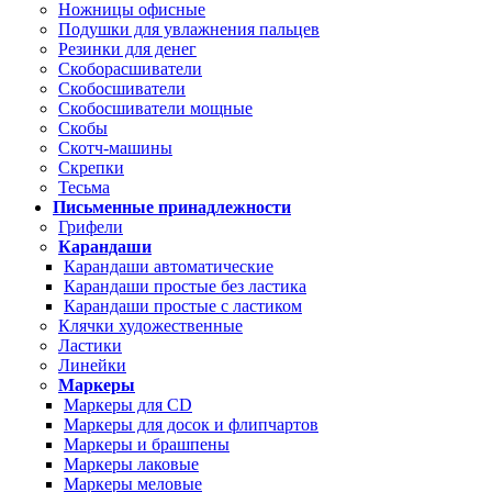
Ножницы офисные
Подушки для увлажнения пальцев
Резинки для денег
Скоборасшиватели
Скобосшиватели
Скобосшиватели мощные
Скобы
Скотч-машины
Скрепки
Тесьма
Письменные принадлежности
Грифели
Карандаши
Карандаши автоматические
Карандаши простые без ластика
Карандаши простые с ластиком
Клячки художественные
Ластики
Линейки
Маркеры
Маркеры для CD
Маркеры для досок и флипчартов
Маркеры и брашпены
Маркеры лаковые
Маркеры меловые