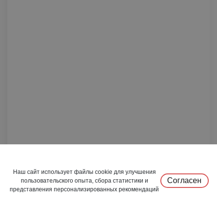
Фломастеры "Кариока джой" 24 шт.
Наш сайт использует файлы cookie для улучшения
Согласен
пользовательского опыта, сбора статистики и
27,97 руб.
(без НДС)
представления персонализированных рекомендаций
0
0
(с НДС 20%)
33,56 руб.