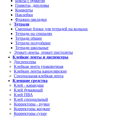
Боксы с бумагой
Грамоты, дипломы
Конверты
Наклейки
Флажки-закладки
Тетради
Сменные блоки для тетрадей на кольцах
Тетради на спиралях
Тетради общие
Тетради полуобщие
Тетради школьные
Этикет-ленты, этикет пистолеты
Клейкие ленты и диспенсеры
Диспенсеры
Клейкая лента упаковочная
Клейкие ленты канцелярские
Специальная клейкая лента
Клеящие средства
Клей - карандаш
Клей бумажный
Клей ПВА
Клей специальный
Корректоры - ручки
Корректоры жидкие
Корректоры сухие