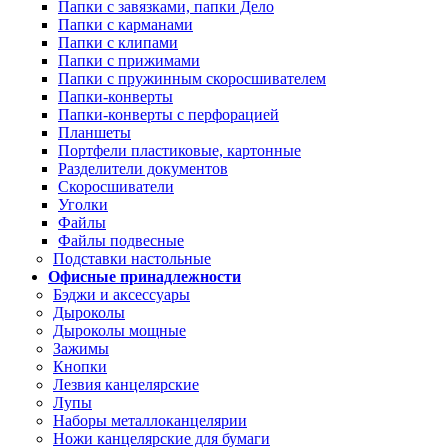
Папки с завязками, папки Дело
Папки с карманами
Папки с клипами
Папки с прижимами
Папки с пружинным скоросшивателем
Папки-конверты
Папки-конверты с перфорацией
Планшеты
Портфели пластиковые, картонные
Разделители документов
Скоросшиватели
Уголки
Файлы
Файлы подвесные
Подставки настольные
Офисные принадлежности
Бэджи и аксессуары
Дыроколы
Дыроколы мощные
Зажимы
Кнопки
Лезвия канцелярские
Лупы
Наборы металлоканцелярии
Ножи канцелярские для бумаги