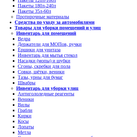
Пакеты 120л-160л
Пакеты 180л-240л
Пакеты 35л-60л
Протирочные материалы
Средства по уходу за автомобилями
Товары для уборки помещений и улиц
Инвентарь для помещений
Ведра
Держатели для МОПов, ручки
Ёршики для унитаза
Инвентарь для мытья стекол
Насадки (мопы) и шубки
Сгоны, скребки для пола
Совки, щётки, веники
Тазы, урны для бумаг
Швабры
Инвентарь для уборки улиц
Антигололедные реагенты
Веники
Вилы
Грабли
Кирки
Косы
Лопаты
Метла