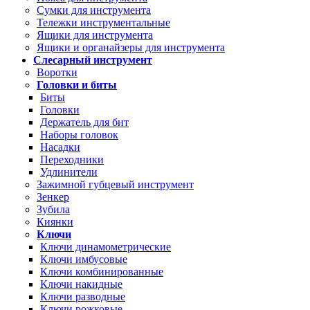
Сумки для инструмента
Тележки инструментальные
Ящики для инструмента
Ящики и органайзеры для инструмента
Слесарный инструмент
Воротки
Головки и биты
Биты
Головки
Держатель для бит
Наборы головок
Насадки
Переходники
Удлинители
Зажимной губцевый инструмент
Зенкер
Зубила
Киянки
Ключи
Ключи динамометрические
Ключи имбусовые
Ключи комбинированные
Ключи накидные
Ключи разводные
Ключи рожковые