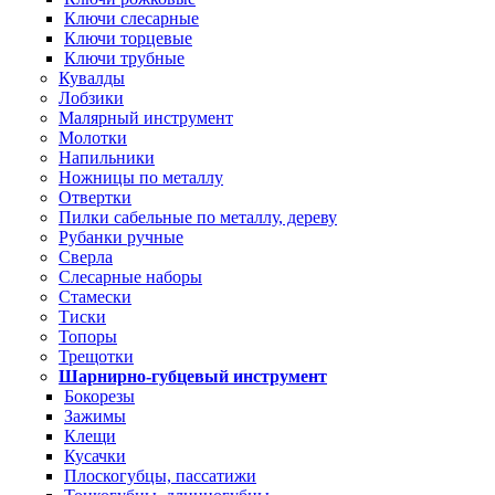
Ключи слесарные
Ключи торцевые
Ключи трубные
Кувалды
Лобзики
Малярный инструмент
Молотки
Напильники
Ножницы по металлу
Отвертки
Пилки сабельные по металлу, дереву
Рубанки ручные
Сверла
Слесарные наборы
Стамески
Тиски
Топоры
Трещотки
Шарнирно-губцевый инструмент
Бокорезы
Зажимы
Клещи
Кусачки
Плоскогубцы, пассатижи