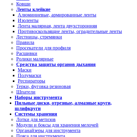
Ковши
Ленты клейкие
Алюминиевые, армированные ленты
Изоленты
Лента малярная, лента двухсторонняя
Противоскользящие ленты, оградительные ленты
Лестницы, стремянки
Правила
Просекатели для профиля
Расшивки
Ролики малярные
Средства защиты органов дыхания
Маски
Полумаски
Респираторы
Терки, фуговка резиновая
Шпатели
Наборы инструмента
Пильные диски, отрезные, алмазные круги,
шлифкруги
Системы хранения
Лотки для метизов
Модули и боксы для хранения мелочей
Органайзеры для инструмента
Пояса для инструмента