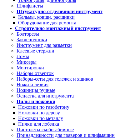
Тонкогубцы, длинногубцы
Шлифлисты
Штукатурно-отделочный инструмент
Кельмы, ковши, расшивки
Оборудование для ремонта
Строительно-монтажный инструмент
Болторезы
Заклепочники
Инструмент для разметки
Клеевые стержни
Ломы
Миксеры
Монтировки
Наборы отверток
Наборы-сеты для тележек и ящиков
Ножи и лезвия
Ножницы ручные
Оснастка для инструмента
Пилы и ножовки
Ножовки по газобетону
Ножовки по дереву
Ножовки по металлу
Пилки для лобзика
Пистолеты скобозабивные
Принадлежности для граверов и шлифмашин