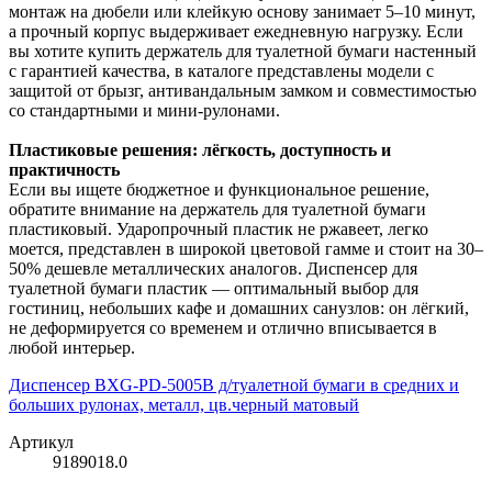
Тяпка, совок
монтаж на дюбели или клейкую основу занимает 5–10 минут,
Ленты клейкие
▶
Органайзеры для инструмента
Головки и биты
а прочный корпус выдерживает ежедневную нагрузку. Если
▶
Болторезы
Чашки шлифовальные
Солонки
вы хотите купить держатель для туалетной бумаги настенный
Алюминиевые, армированные ленты
Лестницы, стремянки
Пояса для инструмента
с гарантией качества, в каталоге представлены модели с
Биты
Зажимной губцевый инструмент
Заклепочники
Щетка д/шлиф.маш., щетки дисковые
защитой от брызг, антивандальным замком и совместимостью
Изоленты
Правила
со стандартными и мини-рулонами.
Сумки для инструмента
Головки
Зенкер
Инструмент для разметки
Пластиковые решения: лёгкость, доступность и
Лента малярная, лента двухсторонняя
Просекатели для профиля
Тележки инструментальные
Держатель для бит
Зубила
Клеевые стержни
практичность
Если вы ищете бюджетное и функциональное решение,
Противоскользящие ленты, оградительные ленты
Расшивки
Ящики для инструмента
Наборы головок
обратите внимание на держатель для туалетной бумаги
Киянки
Ломы
пластиковый. Ударопрочный пластик не ржавеет, легко
Серпянка
Ролики малярные
Ящики и органайзеры для инструмента
моется, представлен в широкой цветовой гамме и стоит на 30–
Насадки
Миксеры
Ключи
▶
50% дешевле металлических аналогов. Диспенсер для
Средства защиты органов дыхания
туалетной бумаги пластик — оптимальный выбор для
▶
Переходники
Монтировки
Ключи динамометрические
Кувалды
гостиниц, небольших кафе и домашних санузлов: он лёгкий,
не деформируется со временем и отлично вписывается в
Маски
Терки, фуговка резиновая
Удлинители
Наборы отверток
Ключи имбусовые
Лобзики
любой интерьер.
Полумаски
Шпатели
Диспенсер BXG-PD-5005B д/туалетной бумаги в средних и
Наборы-сеты для тележек и ящиков
Ключи комбинированные
Малярный инструмент
больших рулонах, металл, цв.черный матовый
Респираторы
Ножи и лезвия
Ключи накидные
Молотки
Артикул
9189018.0
Ножницы ручные
Ключи разводные
Напильники