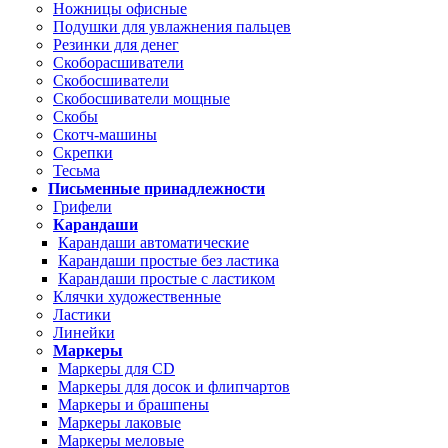
Ножницы офисные
Подушки для увлажнения пальцев
Резинки для денег
Скоборасшиватели
Скобосшиватели
Скобосшиватели мощные
Скобы
Скотч-машины
Скрепки
Тесьма
Письменные принадлежности
Грифели
Карандаши
Карандаши автоматические
Карандаши простые без ластика
Карандаши простые с ластиком
Клячки художественные
Ластики
Линейки
Маркеры
Маркеры для CD
Маркеры для досок и флипчартов
Маркеры и брашпены
Маркеры лаковые
Маркеры меловые