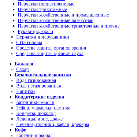
Перчатки полиэтиленовые
Перчатки трикотажные
Перчатки хозяйственные и промышленные
Перчатки хозяйственные латексные
Перчатки хозяйственные трикотажные и прочие
Рукавицы, краги
Перчатки и нарукавники
СИЗ головы
Средства защиты органов зрения
Средства защиты органов слуха
Бакалея
Сахар
Безалкогольные напитки
Вода газированная
Вода негазированная
Напитки
Кондитерские изделия
Батончики-мюсли
Зефир, мармелад, пастила
Конфеты, шоколод
Леденцы, ирис, драже
Печенье, пряники, вафли, крекеры
Кофе
Горячий шоколад