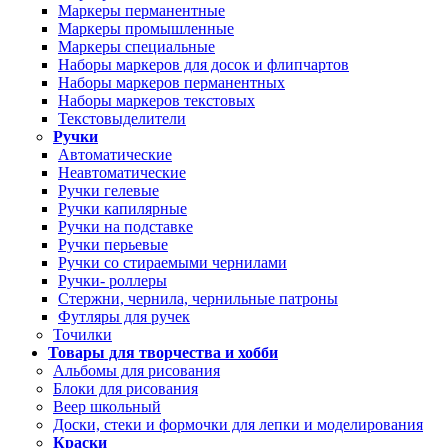
Маркеры перманентные
Маркеры промышленные
Маркеры специальные
Наборы маркеров для досок и флипчартов
Наборы маркеров перманентных
Наборы маркеров текстовых
Текстовыделители
Ручки
Автоматические
Неавтоматические
Ручки гелевые
Ручки капилярные
Ручки на подставке
Ручки перьевые
Ручки со стираемыми чернилами
Ручки- роллеры
Стержни, чернила, чернильные патроны
Футляры для ручек
Точилки
Товары для творчества и хобби
Альбомы для рисования
Блоки для рисования
Веер школьный
Доски, стеки и формочки для лепки и моделирования
Краски