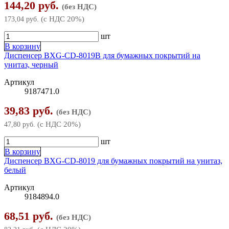
144,20 руб.
(без НДС)
Оснастка для инструмента
Ключи рожковые
Ножницы по металлу
(с НДС 20%)
173,04 руб.
Пилы и ножовки
Ключи слесарные
▶
Отвертки
шт
В корзину
Ключи торцевые
Ножовки по газобетону
Пилки сабельные по металлу, дереву
Пистолеты скобозабивные
Диспенсер BXG-CD-8019В для бумажных покрытий на
унитаз, черный
Ключи трубные
Ножовки по дереву
Рубанки ручные
Принадлежности для граверов и шлифмашин
Артикул
9187471.0
Ножовки по металлу
Сверла
Струбцины
39,83 руб.
(без НДС)
Пилки для лобзика
Слесарные наборы
(с НДС 20%)
47,80 руб.
Стамески
шт
В корзину
Тиски
Диспенсер BXG-CD-8019 для бумажных покрытий на унитаз,
белый
Топоры
Артикул
9184894.0
Трещотки
68,51 руб.
(без НДС)
Шарнирно-губцевый инструмент
▶