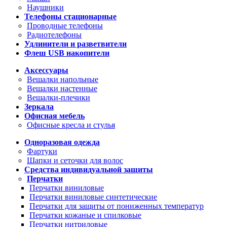
Наушники
Телефоны стационарные
Проводные телефоны
Радиотелефоны
Удлинители и разветвители
Флеш USB накопители
Аксессуары
Вешалки напольные
Вешалки настенные
Вешалки-плечики
Зеркала
Офисная мебель
Офисные кресла и стулья
Одноразовая одежда
Фартуки
Шапки и сеточки для волос
Средства индивидуальной защиты
Перчатки
Перчатки виниловые
Перчатки виниловые синтетические
Перчатки для защиты от пониженных температур
Перчатки кожаные и спилковые
Перчатки нитриловые