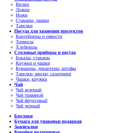
Вилки
Ложки
Ножи
Стаканы, чашки
Тарелки
Посуда для хранения продуктов
Контейнеры и емкости
Термосы
Хлебницы
Столовые приборы и посуда
Бокалы, стаканы
Кружки и чашки
Кувшины, декантеры, штофы
Тарелки, миски, салатники
Чашки, кружки
Чай
Чай зеленый
Чай травяной
Чай фруктовый
Чай черный
Брелоки
Бумага для упаковки подарков
Зажигалки
Коробки подарочные