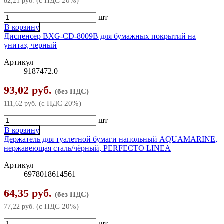
(с НДС 20%)
82,21 руб.
Бокорезы
Шлифлисты
шт
В корзину
Зажимы
Штукатурно-отделочный инструмент
▶
Диспенсер BXG-CD-8009В для бумажных покрытий на
унитаз, черный
Клещи
Кельмы, ковши, расшивки
Артикул
9187472.0
Кусачки
Оборудование для ремонта
93,02 руб.
Плоскогубцы, пассатижи
(без НДС)
(с НДС 20%)
111,62 руб.
Тонкогубцы, длинногубцы
шт
В корзину
Держатель для туалетной бумаги напольный AQUAMARINE,
нержавеющая сталь/чёрный, PERFECTO LINEA
Артикул
6978018614561
64,35 руб.
(без НДС)
(с НДС 20%)
77,22 руб.
шт