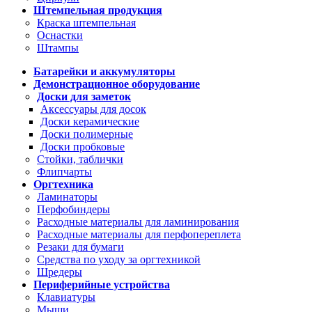
Штемпельная продукция
Краска штемпельная
Оснастки
Штампы
Батарейки и аккумуляторы
Демонстрационное оборудование
Доски для заметок
Аксессуары для досок
Доски керамические
Доски полимерные
Доски пробковые
Стойки, таблички
Флипчарты
Оргтехника
Ламинаторы
Перфобиндеры
Расходные материалы для ламинирования
Расходные материалы для перфопереплета
Резаки для бумаги
Средства по уходу за оргтехникой
Шредеры
Периферийные устройства
Клавиатуры
Мыши