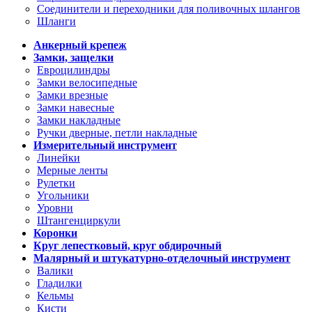
Соединители и переходники для поливочных шлангов
Шланги
Анкерный крепеж
Замки, защелки
Евроцилиндры
Замки велосипедные
Замки врезные
Замки навесные
Замки накладные
Ручки дверные, петли накладные
Измерительный инструмент
Линейки
Мерные ленты
Рулетки
Угольники
Уровни
Штангенциркули
Коронки
Круг лепестковый, круг обдирочный
Малярный и штукатурно-отделочный инструмент
Валики
Гладилки
Кельмы
Кисти