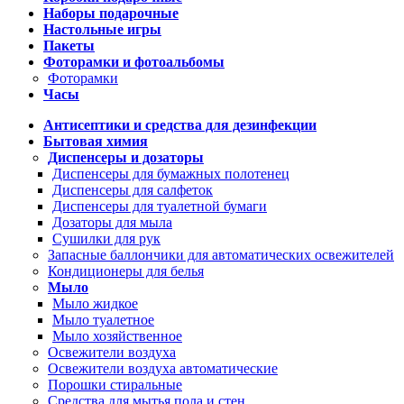
Наборы подарочные
Настольные игры
Пакеты
Фоторамки и фотоальбомы
Фоторамки
Часы
Антисептики и средства для дезинфекции
Бытовая химия
Диспенсеры и дозаторы
Диспенсеры для бумажных полотенец
Диспенсеры для салфеток
Диспенсеры для туалетной бумаги
Дозаторы для мыла
Сушилки для рук
Запасные баллончики для автоматических освежителей
Кондиционеры для белья
Мыло
Мыло жидкое
Мыло туалетное
Мыло хозяйственное
Освежители воздуха
Освежители воздуха автоматические
Порошки стиральные
Средства для мытья пола и стен