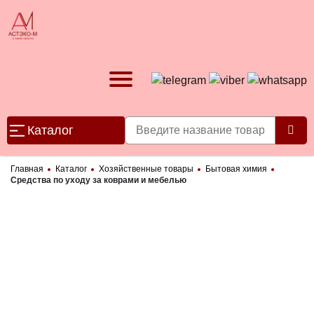
Каталог
Главная
Каталог
Хозяйственные товары
Бытовая химия
Средства по уходу за коврами и мебелью
Категории товаров
Канцелярские товары
▶
Бумажная продукция
Компьютеры и оргтехника
▶
▶