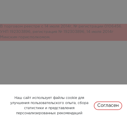
В торговом реестре с 14 июля 2014г, № регистрации 0106456.
УНП 192303896, регистрация № 192303896, 14 июля 2014г
Минским горисполкомом.
Наш сайт использует файлы cookie для
улучшения пользовательского опыта, сбора
Согласен
статистики и представления
персонализированных рекомендаций
0
0